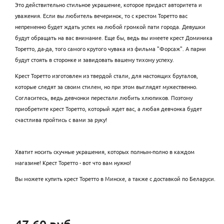
Это действительно стильное украшение, которое придаст авторитета и
уважения. Если вы любитель вечеринок, то с крестом Торетто вас
непременно будет ждать успех на любой громкой пати города. Девушки
будут обращать на вас внимание. Еще бы, ведь вы имеете крест Доминика
Торетто, да-да, того самого крутого чувака из фильма "Форсаж". А парни
будут стоять в сторонке и завидовать вашему тихому успеху.
Крест Торетто изготовлен из твердой стали, для настоящих бруталов,
которые следят за своим стилем, но при этом выглядят мужественно.
Согласитесь, ведь девчонки перестали любить хлюпиков. Поэтому
приобретите крест Торетто, который ждет вас, а любая девчонка будет
счастлива пройтись с вами за руку!
Хватит носить скучные украшения, которых полным-полно в каждом
магазине! Крест Торетто - вот что вам нужно!
Вы можете купить крест Торетто в Минске, а также с доставкой по Беларуси.