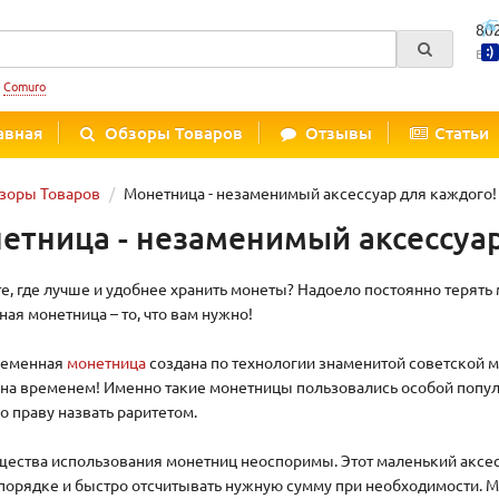
80
Вре
:
Comuro
авная
Обзоры Товаров
Отзывы
Статьи
зоры Товаров
Монетница - незаменимый аксессуар для каждого!
етница - незаменимый аксессуа
е, где лучше и удобнее хранить монеты? Надоело постоянно терять 
ая монетница – то, что вам нужно!
ременная
монетница
создана по технологии знаменитой советской м
на временем! Именно такие монетницы пользовались особой популя
о праву назвать раритетом.
ества использования монетниц неоспоримы. Этот маленький аксесс
порядке и быстро отсчитывать нужную сумму при необходимости. Мо