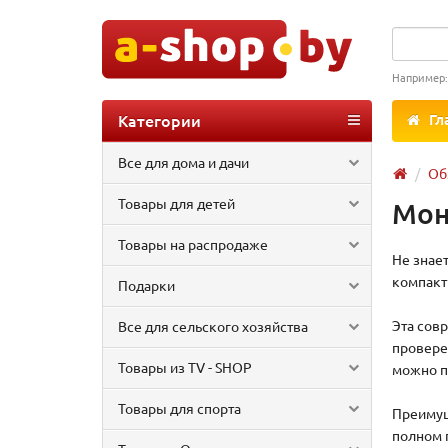
Например
Категории
Гл
Все для дома и дачи
Об
Товары для детей
Мон
Товары на распродаже
Не знает
компактн
Подарки
Эта сов
Все для сельского хозяйства
провере
Товары из TV - SHOP
можно п
Товары для спорта
Преимущ
полном 