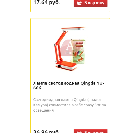
17.64
руб.
В корзину
Лампа светодиодная Qingda YU-
666
Светодиодная лампа Qingda (аналог
Камура) совместила в себе сразу 3 типа
освещения
36.96
руб.
В корзину