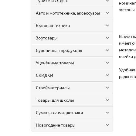
Туризм и Отдых
номинал
жетоны 
Авто и мототехника, аксессуары
Бытовая техника
В чем г
Зоотовары
имеет о
металли
Сувенирная продукция
ячейка 
Уценённые товары
Удобная 
СКИДКИ
рады и в
Стройматериалы
Товары для школы
Сумки, клатчи, рюкзаки
Новогодние товары