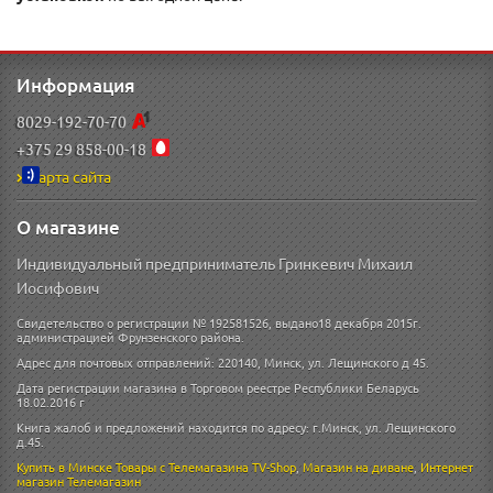
Информация
8029-192-70-70
+375 29 858-00-18
Карта сайта
О магазине
Индивидуальный предприниматель Гринкевич Михаил
Иосифович
Свидетельство о регистрации № 192581526, выдано18 декабря 2015г.
администрацией Фрунзенского района.
Адрес для почтовых отправлений: 220140, Минск, ул. Лещинского д 45.
Дата регистрации магазина в Торговом реестре Республики Беларусь
18.02.2016 г
Книга жалоб и предложений находится по адресу: г.Минск, ул. Лещинского
д.45.
Купить в Минске
Товары с Телемагазина TV-Shop
,
Магазин на диване
,
Интернет
магазин
Телемагазин