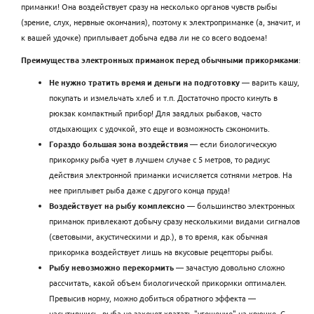
приманки! Она воздействует сразу на несколько органов чувств рыбы
(зрение, слух, нервные окончания), поэтому к электроприманке (а, значит, и
к вашей удочке) приплывает добыча едва ли не со всего водоема!
Преимущества электронных приманок перед обычными прикормками
:
Не нужно тратить время и деньги на подготовку
— варить кашу,
покупать и измельчать хлеб и т.п. Достаточно просто кинуть в
рюкзак компактный прибор! Для заядлых рыбаков, часто
отдыхающих с удочкой, это еще и возможность сэкономить.
Гораздо большая зона воздействия
— если биологическую
прикормку рыба чует в лучшем случае с 5 метров, то радиус
действия электронной приманки исчисляется сотнями метров. На
нее приплывет рыба даже с другого конца пруда!
Воздействует на рыбу комплексно
— большинство электронных
приманок привлекают добычу сразу несколькими видами сигналов
(световыми, акустическими и др.), в то время, как обычная
прикормка воздействует лишь на вкусовые рецепторы рыбы.
Рыбу невозможно перекормить
— зачастую довольно сложно
рассчитать, какой объем биологической прикормки оптимален.
Превысив норму, можно добиться обратного эффекта —
насытившись, рыба не захочет хватать "угощение" на крючке. С