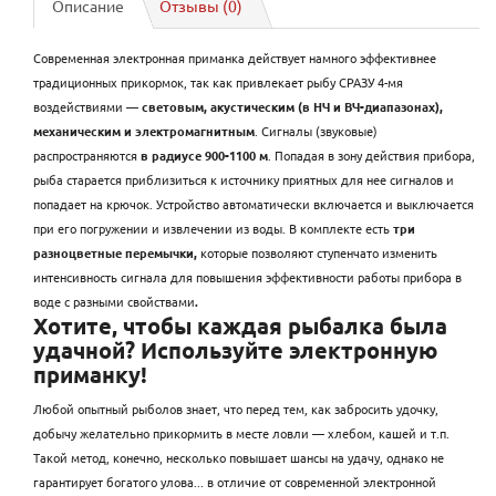
Описание
Отзывы (0)
Современная электронная приманка действует намного эффективнее
традиционных прикормок, так как привлекает рыбу СРАЗУ 4-мя
воздействиями —
световым, акустическим (в НЧ и ВЧ-диапазонах),
механическим и электромагнитным
. Сигналы (звуковые)
распространяются
в радиусе 900-1100 м
. Попадая в зону действия прибора,
рыба старается приблизиться к источнику приятных для нее сигналов и
попадает на крючок. Устройство автоматически включается и выключается
при его погружении и извлечении из воды. В комплекте есть
три
разноцветные перемычки,
которые позволяют ступенчато изменить
интенсивность сигнала для повышения эффективности работы прибора в
воде с разными свойствами
.
Хотите, чтобы каждая рыбалка была
удачной? Используйте электронную
приманку!
Любой опытный рыболов знает, что перед тем, как забросить удочку,
добычу желательно прикормить в месте ловли — хлебом, кашей и т.п.
Такой метод, конечно, несколько повышает шансы на удачу, однако не
гарантирует богатого улова... в отличие от современной электронной