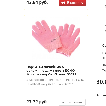
42.84
руб.
В корзину
Со
Пр
Не
Пр
Перчатки лечебные с
увлажняющим гелем ECHO
Ст
Moisturising Gel Gloves "0021"
30.
Увлажняющие гелевые перчатки ECHO
Health&Beauty Gel Gloves "0021"
Кол-в
27.72
руб.
нет на складе