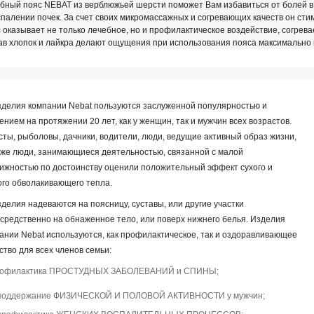
бный пояс NEBAT из верблюжьей шерсти поможет Вам избавиться от болей в 
спалении почек. За счет своих микромассажных и согревающих качеств он сти
 оказывает не только лечебное, но и профилактическое воздействие, согрев
ав хлопок и лайкра делают ощущения при использования пояса максимально
лия компании Nebat пользуются заслуженной популярностью и
ением на протяжении 20 лет, как у женщин, так и мужчин всех возрастов.
сты, рыболовы, дачники, водители, люди, ведущие активный образ жизни,
кже люди, занимающиеся деятельностью, связанной с малой
ижностью по достоинству оценили положительный эффект сухого и
ого обволакивающего тепла.
лия надеваются на поясницу, суставы, или другие участки
средственно на обнаженное тело, или поверх нижнего белья. Изделия
ании Nebat используются, как профилактическое, так и оздоравливающее
ство для всех членов семьи:
офилактика ПРОСТУДНЫХ ЗАБОЛЕВАНИЙ и СПИНЫ;
поддержание ФИЗИЧЕСКОЙ И ПОЛОВОЙ АКТИВНОСТИ у мужчин;