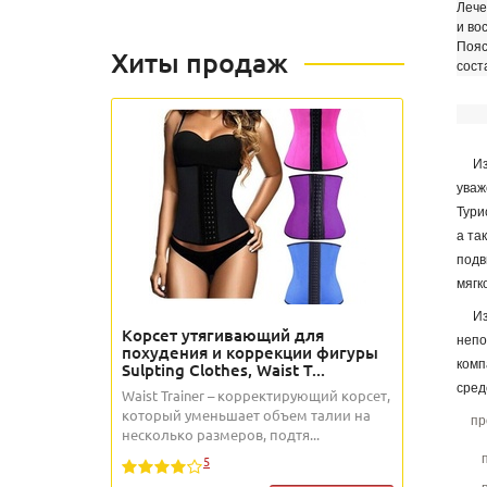
Лече
и во
Пояс
Хиты продаж
сост
Изде
уваж
Тури
а та
подв
мягк
Изде
Корсет утягивающий для
непо
похудения и коррекции фигуры
комп
Sulpting Clothes, Waist T...
сред
Waist Trainer – корректирующий корсет,
который уменьшает объем талии на
пр
несколько размеров, подтя...
5