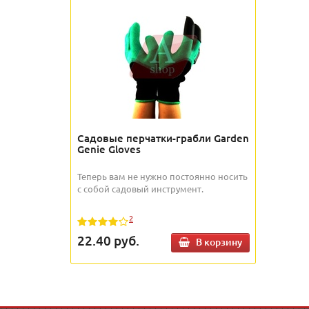
Садовые перчатки-грабли Garden
Genie Gloves
Теперь вам не нужно постоянно носить
с собой садовый инструмент.
2
22.40
руб.
В корзину