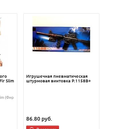
ого
Игрушечная пневматическая
ir Slim
штурмовая винтовка P.1158В+
lim (Фир
86.80
руб.