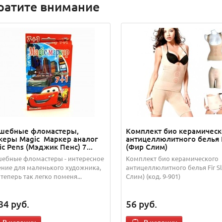
ратите внимание
шебные фломастеры,
Комплект био керамическ
керы Magic Маркер аналог
антицеллюлитного белья F
c Pens (Мэджик Пенс) 7...
(Фир Слим)
ебные фломастеры - интересное
Комплект био керамического
ние для маленького художника,
антицеллюлитного белья Fir S
 теперь так легко поменя...
Слим) (код. 9-901)
84
руб.
56
руб.