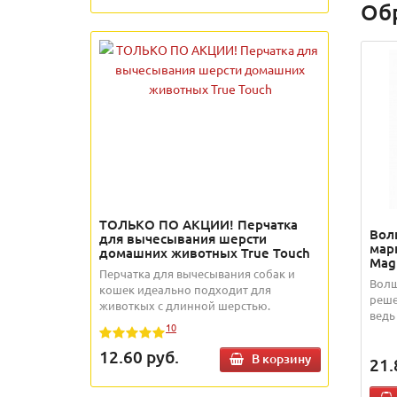
Об
ТОЛЬКО ПО АКЦИИ! Перчатка
Вол
для вычесывания шерсти
мар
домашних животных True Touch
Magi
Перчатка для вычесывания собак и
Волш
кошек идеально подходит для
реше
животкых с длинной шерстью.
ведь
10
12.60
руб.
В корзину
21.