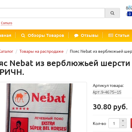
80
Вре
:
Comuro
авная
Обзоры Товаров
Отзывы
Статьи
Каталог
Товары на распродаже
Пояс Nebat из верблюжьей шер
яс Nebat из верблюжьей шерсти 
РИЧН.
Артикул товара:
30.80 руб.
Кол-во