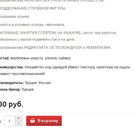
профилактика ЖЕНСКИХ ВОСПАЛИТЕЛЬНЫХ ПРОЦЕССОВ;
ПОДДЕРЖАНИЕ СТРОЙНОЙ ФИГУРЫ,
коррекция осанки;
работа в условиях холода, сквозняков;
АКТИВНЫЕ ЗАНЯТИЯ СПОРТОМ, НА РЫБАЛКЕ, охоте, при работах,
связанных с малой подвижностью и на даче;
профилактика РАДИКУЛИТА, ОСТЕОХОНДРОЗА и РЕВМАТИЗМА.
став:
верблюжья шерсть, хлопок, лайкра
еимущества:
Незаметен под одеждой Имеет текстуру, приятную на ощупь
 имеет противопоказаний!
оизводитель:
Турция, Россия
рана-бренд:
Турция
80 руб.
В корзину
о