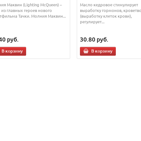
ия Маквин (Lighting McQueen) –
Масло кедровое стимулирует
 из главных героев нового
выработку гормонов, кроветв
тфильма Тачки. Молния Маквин...
(выработку клеток крови),
регулирует...
40
руб.
30.80
руб.
В корзину
В корзину