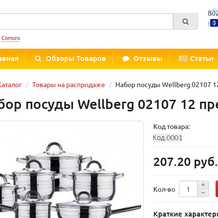
80
Вре
:
Comuro
авная
Обзоры Товаров
Отзывы
Статьи
Каталог
Товары на распродаже
Набор посуды Wellberg 02107 
бор посуды Wellberg 02107 12 
Код товара:
207.20 руб
Кол-во
Краткие характер