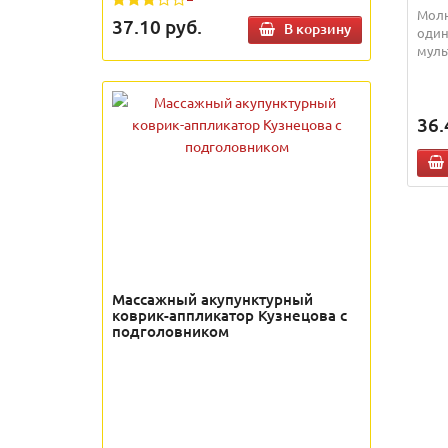
Молн
37.10
руб.
В корзину
один
муль
36.
Массажный акупунктурный
коврик-аппликатор Кузнецова с
подголовником