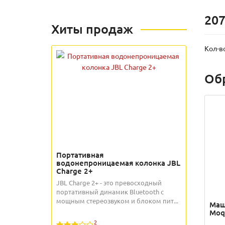
207
Хиты продаж
Кол-в
Об
Портативная
водонепроницаемая колонка JBL
Charge 2+
JBL Charge 2+ - это превосходный
портативный динамик Bluetooth с
мощным стереозвуком и блоком пит...
Маш
Moq
2