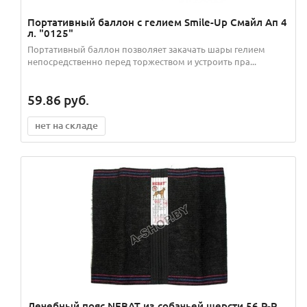
Портативный баллон с гелием Smile-Up Смайл Ап 4
л. "0125"
Портативный баллон позволяет закачать шары гелием
непосредственно перед торжеством и устроить пра...
59.86
руб.
нет на складе
Лечебный пояс NEBAT из собачьей шерсти 56 Р-Р