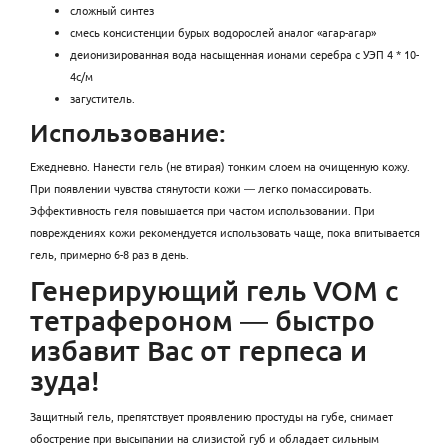
сложный синтез
смесь консистенции бурых водорослей аналог «агар-агар»
деионизированная вода насыщенная ионами серебра с УЭП 4 * 10-
4с/м
загуститель.
Использование:
Ежедневно. Нанести гель (не втирая) тонким слоем на очищенную кожу.
При появлении чувства стянутости кожи ― легко помассировать.
Эффективность геля повышается при частом использовании. При
повреждениях кожи рекомендуется использовать чаще, пока впитывается
гель, примерно 6-8 раз в день.
Генерирующий гель VOM с
тетрафероном ― быстро
избавит Вас от герпеса и
зуда!
Защитный гель, препятствует проявлению простуды на губе, снимает
обострение при высыпании на слизистой губ и обладает сильным