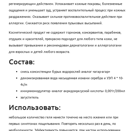
регенерирующим действием. Успокаивает кожные покровы, болезненные
ощущения и уменьшает зуд, устраняет воспалительный процесс при кожных
раздражениях. Оказывает сильное противовоспалительное действие при
аллергии. Снижается риск появления пузьковых высыпаний.
Косметический продукт не содержит гормонов, консервантов, парабенов,
отдушек и красителей, прекрасно подходит для любого типа кожи, не
вызывает привыкания и рекомендован дерматологами и аллергологами
для взрослых и детей любого возраста.
Состав:
смесь консистенции бурых водорослей аналог «агар-агар»
деионизированная вода насыщенная ионами серебра и УЭП 4 * 10-
4с/м
иммунномодулятор -аналог акридонуксусной кислоты- 0,001г/200мл
загуститель
Использовать:
небольшое количество геля нанести точечно на место жжения или при
первых симптомах пощипывания. Повторять несколько раз в день, по
необходимости. Эффективность повышается, при частом использовании.