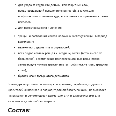
для ухода за грудными детьми, как защитный слой,
предотвращающий появление опрелостей, а также для
профилактики и лечения зуда, воспаления и покраснения кожных
покровов.
для предупреждения и лечения:
трещин и воспаления сосков молочных желез у женщин в период
кормления:
пеленочного дерматита и опрелостей;
всех видов кожных ран (в т.ч. ссадины, ожоги (в том числе от
борщевика), асептические послеоперационные раны, плохо
заживающие кожные трансплантаты, трофические язвы, трещины
кожи);
буллезного и пузырчатого дерматита;
Благодаря отсутствию гормонов, консервантов, парабенов, отдушек и
красителей он прекрасно подходит для любого типа кожи, не вызывает
привыкания и рекомендован дерматологами и аллергологами для
взрослых и детей любого возраста.
Состав: