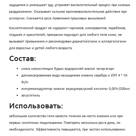
ощущения и уменьшает зуд, устраняет воспалительный процесс при кожных
раздражениях. Оказывает сильное противовоспалительное действие при
аллергии. Снижается риск появления пузьковых высыпаний.
Косметический продукт не содержит гормонов, консервантов, парабенов,
отдушек и красителей, прекрасно подходит для любого типа кожи, не
вызывает привыкания и рекомендован дерматологами и аллергологами
для взрослых и детей любого возраста.
Состав:
смесь консистенции бурых водорослей аналог «агар-агар»
деионизированная вода насыщенная ионами серебра и УЭП 4 * 10-
4с/м
иммунномодулятор -аналог акридонуксусной кислоты- 0,001г/200мл
загуститель
Использовать:
небольшое количество геля нанести точечно на место жжения или при
первых симптомах пощипывания. Повторять несколько раз в день, по
необходимости. Эффективность повышается, при частом использовании.