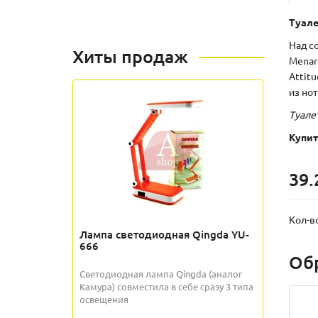
Туале
Над с
Хиты продаж
Menar
Attit
из но
Туале
Купит
39.
Кол-в
Лампа светодиодная Qingda YU-
666
Об
Светодиодная лампа Qingda (аналог
Камура) совместила в себе сразу 3 типа
освещения