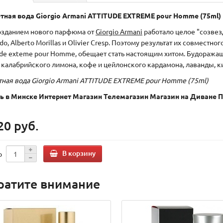
тная вода Giorgio Armani ATTITUDE EXTREME pour Homme (75ml)
озданием нового парфюма от
Giorgio Armani
работало целое "созвез
do, Alberto Morillas и Olivier Cresp. Поэтому результат их совмест
ude exteme pour Homme, обещает стать настоящим хитом. Будоража
т калабрийского лимона, кофе и цейлонского кардамона, лаванды, к
тная вода Giorgio Armani ATTITUDE EXTREME pour Homme (75ml)
ь в Минске Интернет Магазин Телемагазин Магазин на Диване
20 руб.
В корзину
о
ратите внимание