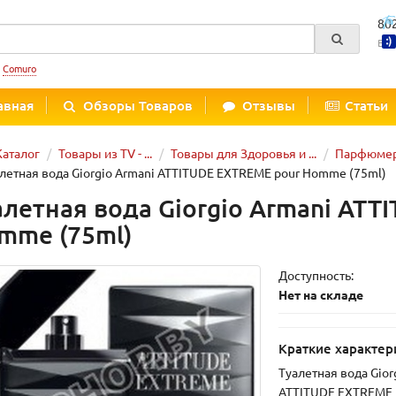
80
Вре
:
Comuro
авная
Обзоры Товаров
Отзывы
Статьи
Каталог
Товары из TV - ...
Товары для Здоровья и ...
Парфюмер
летная вода Giorgio Armani ATTITUDE EXTREME pour Homme (75ml)
алетная вода Giorgio Armani ATT
mme (75ml)
Доступность:
Нет на складе
Краткие характер
Туалетная вода Gior
ATTITUDE EXTREME 