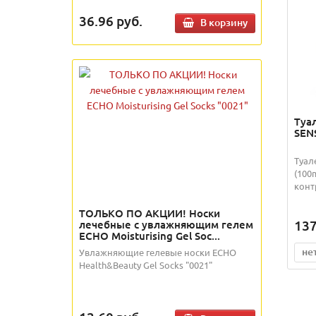
36.96
руб.
В корзину
Туал
SENS
Туал
(100
конт
ТОЛЬКО ПО АКЦИИ! Носки
137
лечебные с увлажняющим гелем
ECHO Moisturising Gel Soc...
не
Увлажняющие гелевые носки ECHO
Health&Beauty Gel Socks "0021"