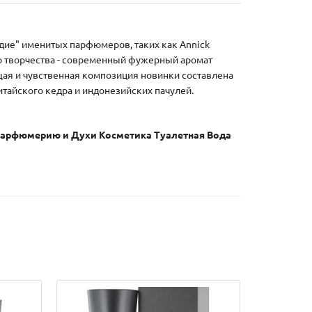
дие" именитых парфюмеров, таких как Annick
ного творчества - современный фужерный аромат
щая и чувственная композиция новинки составлена
итайского кедра и индонезийских пачулей.
 Парфюмерию и Духи Косметика Туалетная Вода