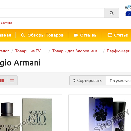
80
Вре
:
Comuro
авная
Обзоры Товаров
Отзывы
Статьи
талог
Товары из TV - ...
Товары для Здоровья и ...
Парфюмерия
gio Armani
Сортировать: