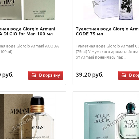
тная вода Giorgio Armani
Туалетная вода Giorgio Arm
 DI GIO for Man 100 мл
CODE 75 мл
ная вода Giorgio Armani ACQUA
Туалетная вода Giorgio Armani 
(100ml)
(75ml) У мужского аромата Arma
от Armani появилась пар...
0
руб.
39.20
руб.
В корзину
В ко