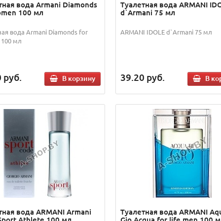
тная вода Armani Diamonds
Туалетная вода ARMANI ID
omen 100 мл
d`Armani 75 мл
ная вода Armani Diamonds for
ARMANI IDOLE d`Armani 75 мл
100 мл
0
руб.
39.20
руб.
В корзину
В ко
тная вода ARMANI Armani
Туалетная вода ARMANI Aqu
port Athlete 100 мл
Gio Acqua for life men 100 