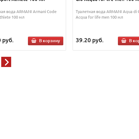
ная вода ARMANI Armani Code
Туалетная вода ARMANI Aqua di 
thlete 100 мл
Acqua for life men 100 мл
0
руб.
39.20
руб.
В корзину
В ко