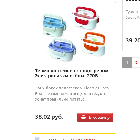
Туалет
Sport A
39.2
1
2
Термо-контейнер с подогревом
Электроник ланч бокс 220В
Ланч-бокс с подогревом Electric Lunch
Box - незаменимая вещь для тех, кто
хочет правильно питатьс...
38.02
руб.
В корзину