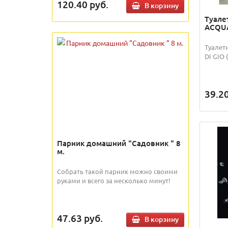
120.40
руб.
В корзину
Туале
ACQUA
Туалет
DI GIO 
39.2
Парник домашний "Садовник " 8
м.
Собрать такой парник можно своими
руками и всего за несколько минут!
47.63
руб.
В корзину