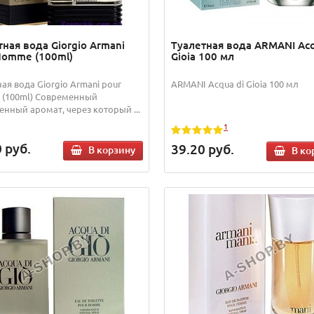
тная вода Giorgio Armani
Туалетная вода ARMANI Acq
Homme (100ml)
Gioia 100 мл
ая вода Giorgio Armani pour
ARMANI Acqua di Gioia 100 мл
(100ml) Современный
енный аромат, через который ...
1
0
руб.
39.20
руб.
В корзину
В ко