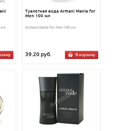
ani
Туалетная вода Armani Mania for
Men 100 мл
0 мл
Armani Mania for Men 100 мл
39.20
руб.
рзину
В корзину