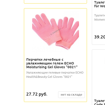
Туале
for W
Туалет
Women 
39.2
Перчатки лечебные с
увлажняющим гелем ECHO
Moisturising Gel Gloves "0021"
Увлажняющие гелевые перчатки ECHO
Health&Beauty Gel Gloves "0021"
27.72
руб.
нет на складе
Туале
Code S