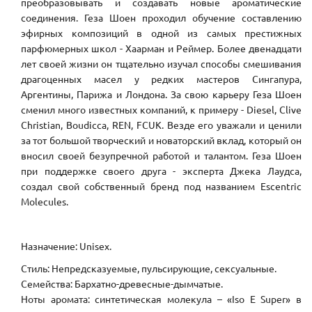
преобразовывать и создавать новые ароматические
соединения. Геза Шоен проходил обучение составлению
эфирных композиций в одной из самых престижных
парфюмерных школ - Хаарман и Реймер. Более двенадцати
лет своей жизни он тщательно изучал способы смешивания
драгоценных масел у редких мастеров Сингапура,
Аргентины, Парижа и Лондона. За свою карьеру Геза Шоен
сменил много известных компаний, к примеру - Diesel, Clive
Christian, Boudicca, REN, FCUK. Везде его уважали и ценили
за тот большой творческий и новаторский вклад, который он
вносил своей безупречной работой и талантом. Геза Шоен
при поддержке своего друга - эксперта Джека Лаудса,
создал свой собственный бренд под названием Escentric
Molecules.
Назначение: Unisex.
Стиль: Непредсказуемые, пульсирующие, сексуальные.
Семейства: Бархатно-древесные-дымчатые.
Ноты аромата: синтетическая молекула – «Iso E Super» в