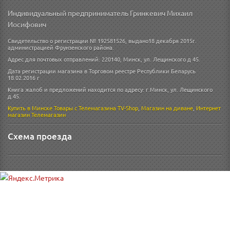
Индивидуальный предприниматель Гринкевич Михаил
Иосифович
Свидетельство о регистрации № 192581526, выдано18 декабря 2015г.
администрацией Фрунзенского района.
Адрес для почтовых отправлений: 220140, Минск, ул. Лещинского д 45.
Дата регистрации магазина в Торговом реестре Республики Беларусь
18.02.2016 г
Книга жалоб и предложений находится по адресу: г.Минск, ул. Лещинского
д.45.
Купить в Минске
Товары с Телемагазина TV-Shop
,
Магазин на диване
,
Интернет
магазин
Телемагазин
Схема проезда