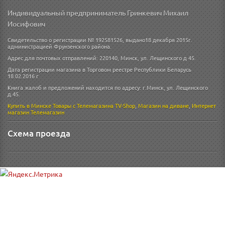
Индивидуальный предприниматель Гринкевич Михаил
Иосифович
Свидетельство о регистрации № 192581526, выдано18 декабря 2015г.
администрацией Фрунзенского района.
Адрес для почтовых отправлений: 220140, Минск, ул. Лещинского д 45.
Дата регистрации магазина в Торговом реестре Республики Беларусь
18.02.2016 г
Книга жалоб и предложений находится по адресу: г.Минск, ул. Лещинского
д.45.
Купить в Минске
Товары с Телемагазина TV-Shop
,
Магазин на диване
,
Интернет
магазин
Телемагазин
Схема проезда