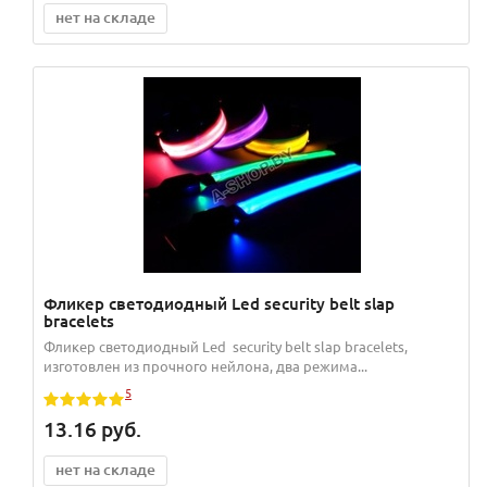
нет на складе
Фликер светодиодный Led security belt slap
bracelets
Фликер светодиодный Led security belt slap bracelets,
изготовлен из прочного нейлона, два режима...
5
13.16
руб.
нет на складе