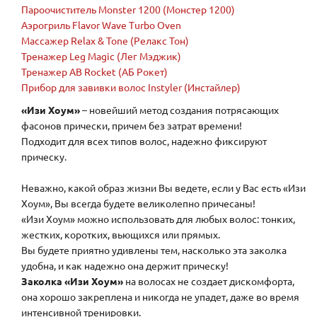
Пароочиститель Monster 1200 (Монстер 1200)
Аэрогриль Flavor Wave Turbo Oven
Массажер Relax & Tone (Релакс Тон)
Тренажер Leg Magic (Лег Мэджик)
Тренажер AB Rocket (АБ Рокет)
Прибор для завивки волос Instyler (Инстайлер)
«Изи Хоум»
– новейший метод создания потрясающих
фасонов прически, причем без затрат времени!
Подходит для всех типов волос, надежно фиксируют
прическу.
Неважно, какой образ жизни Вы ведете, если у Вас есть «Изи
Хоум», Вы всегда будете великолепно причесаны!
«Изи Хоум» можно использовать для любых волос: тонких,
жестких, коротких, вьющихся или прямых.
Вы будете приятно удивлены тем, насколько эта заколка
удобна, и как надежно она держит прическу!
Заколка «Изи Хоум»
на волосах не создает дискомфорта,
она хорошо закреплена и никогда не упадет, даже во время
интенсивной тренировки.