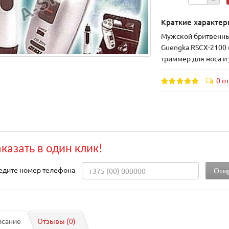
Краткие характер
Мужской бритвенный
Guengka RSCX-2100 
триммер для носа и
0 о
аказать в один клик!
едите номер телефона
исание
Отзывы (0)