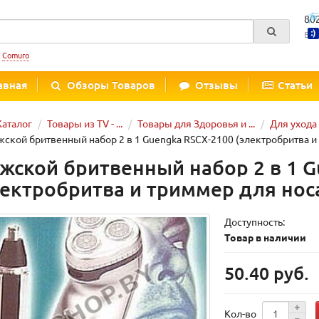
80
Вре
:
Comuro
авная
Обзоры Товаров
Отзывы
Статьи
Каталог
Товары из TV - ...
Товары для Здоровья и ...
Для ухода
ской бритвенный набор 2 в 1 Guengka RSCX-2100 (электробритва и 
жской бритвенный набор 2 в 1 G
лектробритва и триммер для нос
Доступность:
Товар в наличии
50.40 руб.
Кол-во