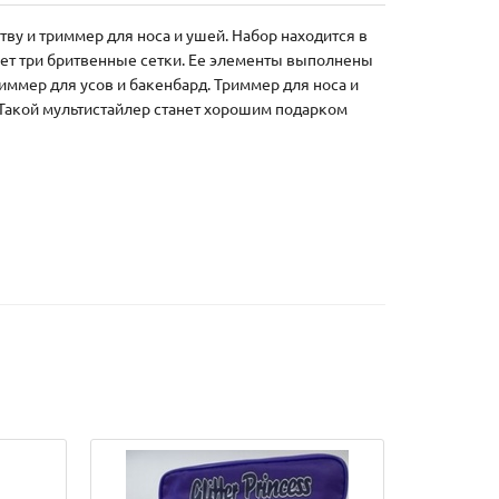
ву и триммер для носа и ушей. Набор находится в
еет три бритвенные сетки. Ее элементы выполнены
ммер для усов и бакенбард. Триммер для носа и
. Такой мультистайлер станет хорошим подарком