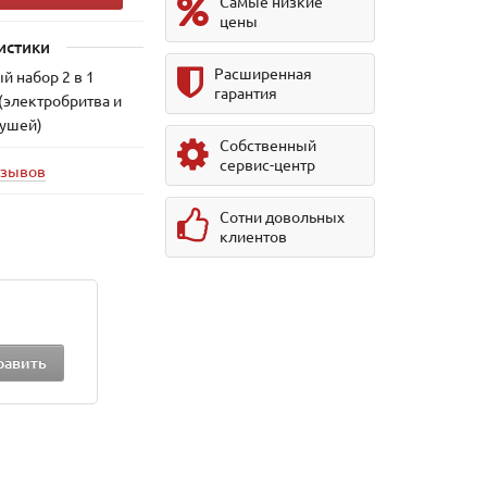
Самые низкие
цены
истики
Расширенная
 набор 2 в 1
гарантия
(электробритва и
 ушей)
Собственный
сервис-центр
тзывов
Сотни довольных
клиентов