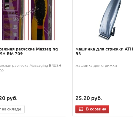
сажная расческа Massaging
машинка для стрижки ATH
SH RM 709
R3
ажная расческа Massaging BRUSH
машинка для стрижки
09
20
руб.
25.20
руб.
т на складе
В корзину