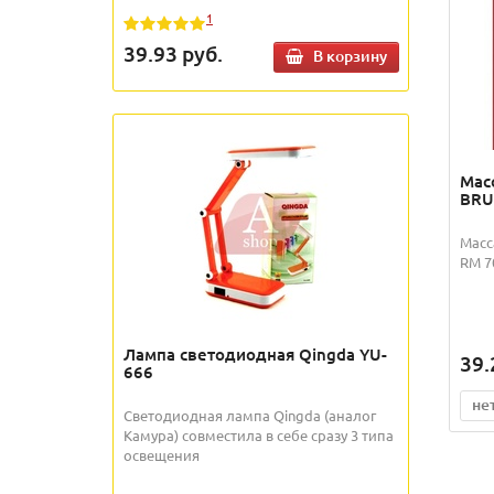
1
39.93
руб.
В корзину
Мас
BRU
Масс
RM 7
Лампа светодиодная Qingda YU-
39.
666
не
Светодиодная лампа Qingda (аналог
Камура) совместила в себе сразу 3 типа
освещения