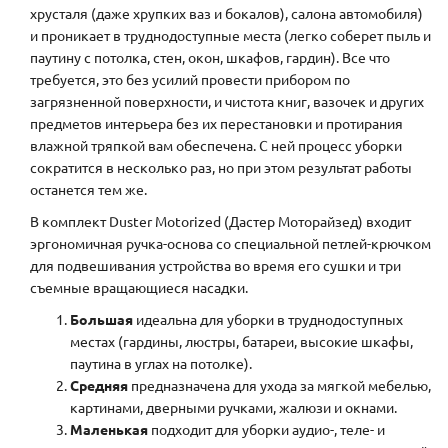
хрусталя (даже хрупких ваз и бокалов), салона автомобиля)
и проникает в труднодоступные места (легко соберет пыль и
паутину с потолка, стен, окон, шкафов, гардин). Все что
требуется, это без усилий провести прибором по
загрязненной поверхности, и чистота книг, вазочек и других
предметов интерьера без их перестановки и протирания
влажной тряпкой вам обеспечена. С ней процесс уборки
сократится в несколько раз, но при этом результат работы
останется тем же.
В комплект Duster Motorized (Дастер Моторайзед) входит
эргономичная ручка-основа со специальной петлей-крючком
для подвешивания устройства во время его сушки и три
съемные вращающиеся насадки.
Большая
идеальна для уборки в труднодоступных
местах (гардины, люстры, батареи, высокие шкафы,
паутина в углах на потолке).
Средняя
предназначена для ухода за мягкой мебелью,
картинами, дверными ручками, жалюзи и окнами.
Маленькая
подходит для уборки аудио-, теле- и