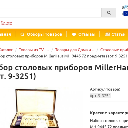
80
Вре
:
Comuro
авная
Обзоры Товаров
Отзывы
Статьи
Каталог
Товары из TV - ...
Товары для Дома и ...
Столовые при
ор столовых приборов MillerHaus MH-9445 72 предмета (арт. 9-3251
бор столовых приборов MillerHa
т. 9-3251)
Артикул товара:
Краткие характер
Набор столовых при
MH-9445 72 предме