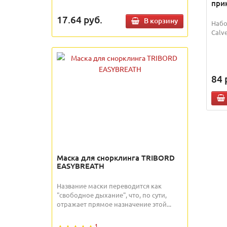
при
17.64
руб.
В корзину
Набо
Calve
84
Маска для снорклинга TRIBORD
EASYBREATH
Название маски переводится как
"свободное дыхание", что, по сути,
отражает прямое назначение этой...
1