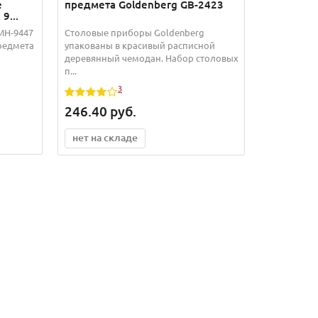
е
предмета Goldenberg GB-2423
9...
MH-9447
Столовые приборы Goldenberg
редмета
упакованы в красивый расписной
деревянный чемодан. Набор столовых
п...
3
246.40
руб.
нет на складе