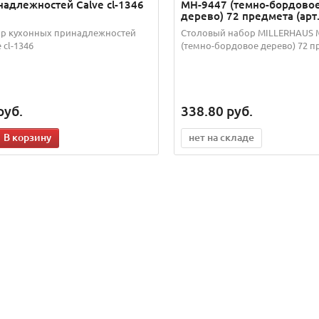
надлежностей Calve cl-1346
MH-9447 (темно-бордово
дерево) 72 предмета (арт. 
р кухонных принадлежностей
Столовый набор MILLERHAUS 
 cl-1346
(темно-бордовое дерево) 72 п
руб.
338.80
руб.
В корзину
нет на складе