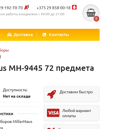
29-192-70-70
+375 29 858-00-18
мя работы ежедневно с 09:00 до 21:00
0
Доставка
Контакты
боры
)
us MH-9445 72 предмета
Доступность:
Доставим быстро
Нет на складе
Любой вариант
истики
оплаты
боров MillerHaus
та