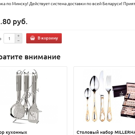
вка по Минску! Действует система доставки по всей Беларуси! Прия
.80 руб.
В корзину
о
ратите внимание
ор кухонных
Столовый набор MILLERH