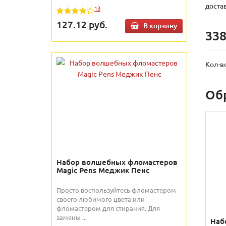
доста
13
127.12
руб.
В корзину
338
Кол-в
Об
Набор волшебных фломастеров
Magic Pens Меджик Пенс
Просто воспользуйтесь фломастером
своего любимого цвета или
фломастером для стирания. Для
замены ...
Наб