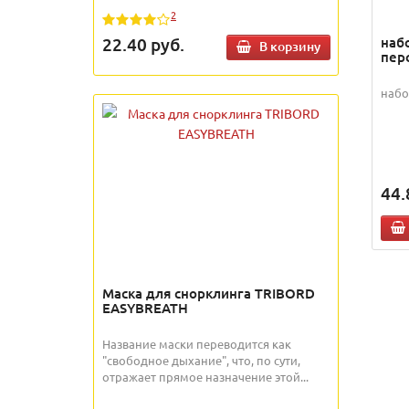
2
наб
22.40
руб.
В корзину
пер
набо
44.
Маска для снорклинга TRIBORD
EASYBREATH
Название маски переводится как
"свободное дыхание", что, по сути,
отражает прямое назначение этой...