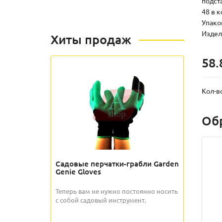
подста
48 в 
Упаков
Издели
Хиты продаж
58.
Кол-в
Об
Садовые перчатки-грабли Garden
Genie Gloves
Теперь вам не нужно постоянно носить
с собой садовый инструмент.