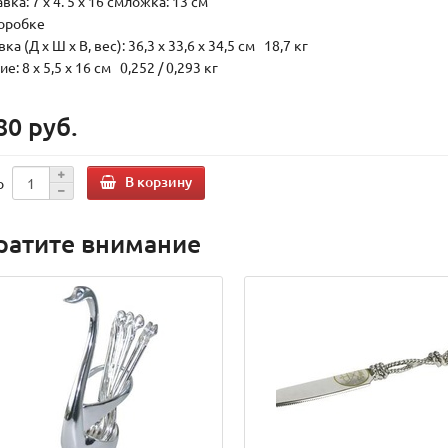
вка: 7 x 4. 5 x 16 смложка: 13 см
коробке
ка (Д х Ш х В, вес): 36,3 x 33,6 x 34,5 см 18,7 кг
е: 8 x 5,5 x 16 см 0,252 / 0,293 кг
80 руб.
В корзину
о
ратите внимание