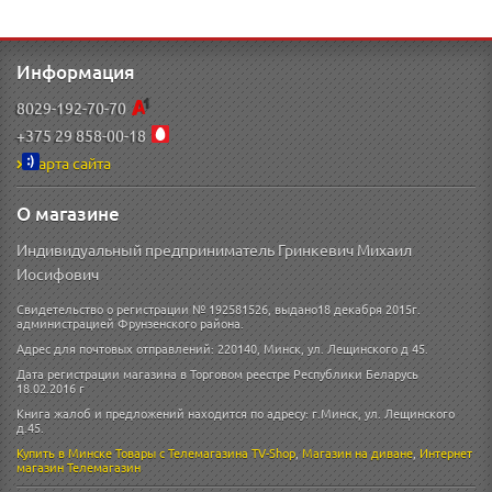
Информация
8029-192-70-70
+375 29 858-00-18
Карта сайта
О магазине
Индивидуальный предприниматель Гринкевич Михаил
Иосифович
Свидетельство о регистрации № 192581526, выдано18 декабря 2015г.
администрацией Фрунзенского района.
Адрес для почтовых отправлений: 220140, Минск, ул. Лещинского д 45.
Дата регистрации магазина в Торговом реестре Республики Беларусь
18.02.2016 г
Книга жалоб и предложений находится по адресу: г.Минск, ул. Лещинского
д.45.
Купить в Минске
Товары с Телемагазина TV-Shop
,
Магазин на диване
,
Интернет
магазин
Телемагазин