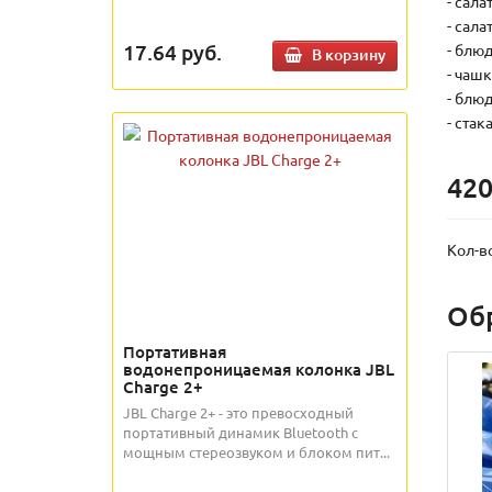
- сала
- сала
17.64
руб.
- блюд
В корзину
- чашк
- блюд
- стак
420
Кол-в
Об
Портативная
водонепроницаемая колонка JBL
Charge 2+
JBL Charge 2+ - это превосходный
портативный динамик Bluetooth с
мощным стереозвуком и блоком пит...