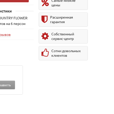
Самые низкие
цены
истики
Расширенная
COUNTRY FLOWER
гарантия
тов на 6 персон
Собственный
тзывов
сервис-центр
Сотни довольных
клиентов