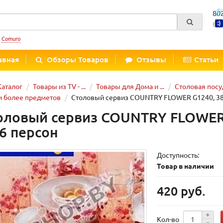
80
Вре
:
Comuro
авная
Обзоры Товаров
Отзывы
Статьи
Каталог
Товары из TV - ...
Товары для Дома и ...
Столовая посу
и более предметов
Столовый сервиз COUNTRY FLOWER G1240, 38+
оловый сервиз COUNTRY FLOWER
 6 персон
Доступность:
Товар в наличии
420 руб.
Кол-во