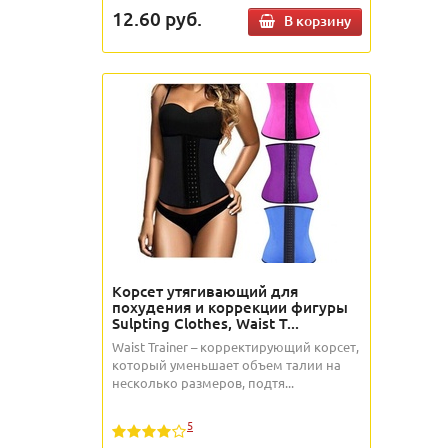
12.60
руб.
В корзину
Корсет утягивающий для
похудения и коррекции фигуры
Sulpting Clothes, Waist T...
Waist Trainer – корректирующий корсет,
который уменьшает объем талии на
несколько размеров, подтя...
5