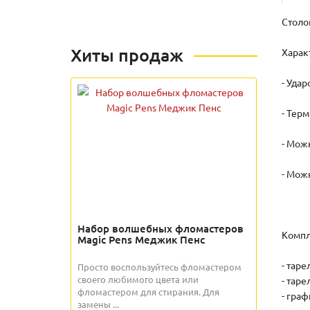
Столо
Хиты продаж
Харак
- Уда
- Тер
- Мож
- Мож
Набор волшебных фломастеров
Компл
Magic Pens Меджик Пенс
- таре
Просто воспользуйтесь фломастером
своего любимого цвета или
- таре
фломастером для стирания. Для
- граф
замены ...