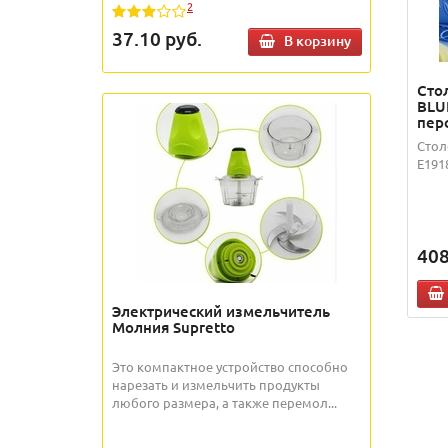
2
37.10
руб.
В корзину
Сто
BLU
пер
Стол
E191
408
Электрический измельчитель
Молния Supretto
Это компактное устройство способно
нарезать и измельчить продукты
любого размера, а также перемол...