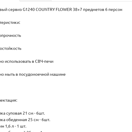
вый сервиз G1240 COUNTRY FLOWER 38+7 предметов 6 персон
теристики:
ропрочность
мостойкость
но использовать в СВЧ-печи
но мыть в посудомоечной машине
ектация:
лка суповая 21 см - 6шт.
лка обеденная 25 см - 6шт.
ин 1,6 л - 1 шт.