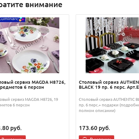
ратите внимание
ловый сервиз MAGDA H8726,
Столовый сервиз AUTHEN
предметов 6 персон
BLACK 19 пр. 6 перс. Арт.
овый сервиз MAGDA H8726, 19
Столовый сервиз AUTHENTIC B
метов 6 персон
пр. 6 перс.+ подарки (подробн
полном описании)
.80
руб.
173.60
руб.