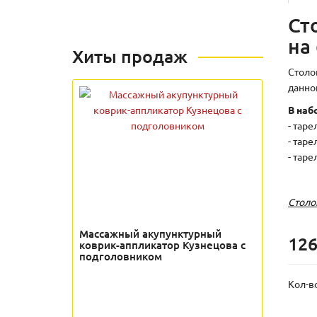
Ст
на
Хиты продаж
Столо
данно
В наб
- таре
- таре
- таре
Столо
Массажный акупунктурный
126
коврик-аппликатор Кузнецова с
подголовником
Кол-в