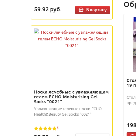
Об
59.92
руб.
В корзину
Сто
19 
Носки лечебные с увлажняющим
гелем ECHO Moisturising Gel
Стол
Socks "0021"
пред
Увлажняющие гелевые носки ECHO
Health&Beauty Gel Socks "0021"
198
2