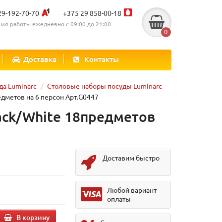
29-192-70-70
+375 29 858-00-18
мя работы ежедневно с 09:00 до 21:00
0
Доставка
Контакты
да Luminarc
Столовые наборы посуды Luminarc
едметов на 6 персон Арт.G0447
lack/White 18предметов
Доставим быстро
Любой вариант
оплаты
В корзину