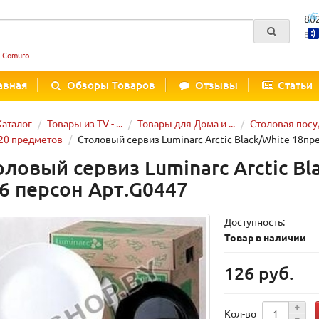
80
Вре
:
Comuro
авная
Обзоры Товаров
Отзывы
Статьи
Каталог
Товары из TV - ...
Товары для Дома и ...
Столовая посу
20 предметов
Столовый сервиз Luminarc Arctic Black/White 18пр
оловый сервиз Luminarc Arctic B
 6 персон Арт.G0447
Доступность:
Товар в наличии
126 руб.
Кол-во