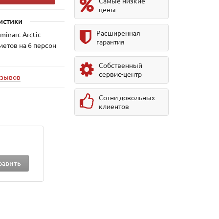
Самые низкие
цены
истики
Расширенная
minarc Arctic
гарантия
метов на 6 персон
Собственный
сервис-центр
тзывов
Сотни довольных
клиентов