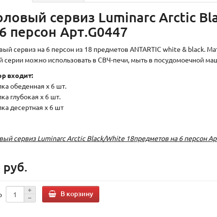
оловый сервиз Luminarc Arctic B
 6 персон Арт.G0447
вый сервиз на 6 персон из 18 предметов ANTARTIC white & black. М
й серии можно использовать в СВЧ-печи, мыть в посудомоечной ма
ор входит:
лка обеденная х 6 шт.
лка глубокая х 6 шт.
лка десертная х 6 шт
вый сервиз Luminarc Arctic Black/White 18предметов на 6 персон А
 руб.
В корзину
о