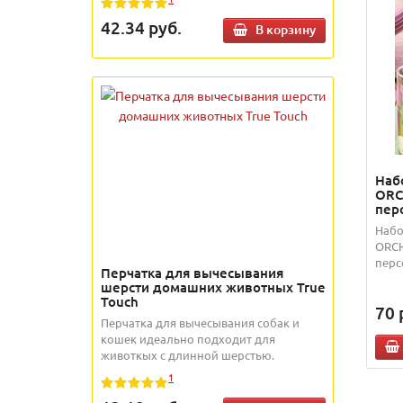
42.34
руб.
В корзину
Наб
ORC
пер
Набо
ORCH
перс
Перчатка для вычесывания
шерсти домашних животных True
Touch
70
Перчатка для вычесывания собак и
кошек идеально подходит для
животкых с длинной шерстью.
1