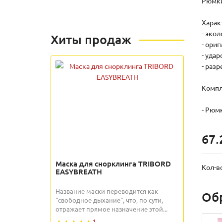
Рюмки
Харак
- эко
Хиты продаж
- ори
- уда
- раз
Кoмпл
- Рюмк
67.
Маска для снорклинга TRIBORD
Кол-в
EASYBREATH
Название маски переводится как
Об
"свободное дыхание", что, по сути,
отражает прямое назначение этой...
1