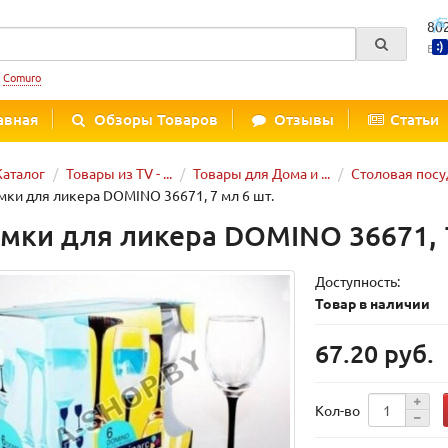
80
Вре
:
Comuro
авная
Обзоры Товаров
Отзывы
Статьи
Каталог
Товары из TV - ...
Товары для Дома и ...
Столовая посу
ки для ликера DOMINO 36671, 7 мл 6 шт.
мки для ликера DOMINO 36671, 7
Доступность:
Товар в наличии
67.20 руб.
Кол-во