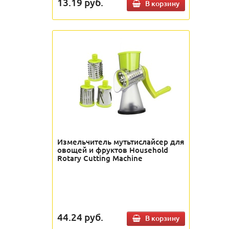
13.19
руб.
В корзину
Измельчитель мутьтислайсер для
овощей и фруктов Household
Rotary Cutting Machine
44.24
руб.
В корзину