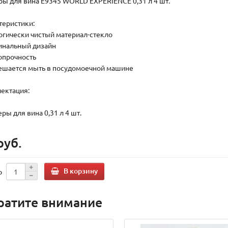
ы для вина E9345 WORLD EXPERIENCE 0,31 л 4 шт.
теристики:
логически чистый материал-стекло
гинальный дизайн
ропрочность
решается мыть в посудомоечной машине
ектация:
ры для вина 0,31 л 4 шт.
руб.
В корзину
о
ратите внимание