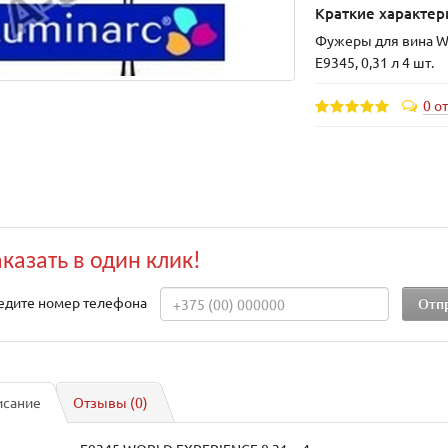
Краткие характер
Фужеры для вина 
E9345, 0,31 л 4 шт.
0 о
аказать в один клик!
едите номер телефона
исание
Отзывы (0)