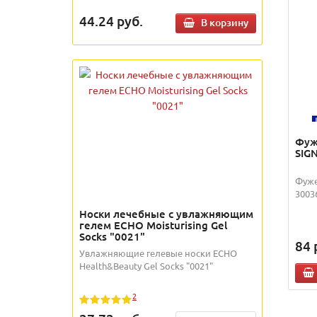
44.24
руб.
В корзину
Фуж
SIGN
Фуже
30036
Носки лечебные с увлажняющим
гелем ECHO Moisturising Gel
Socks "0021"
84
Увлажняющие гелевые носки ECHO
Health&Beauty Gel Socks "0021"
2