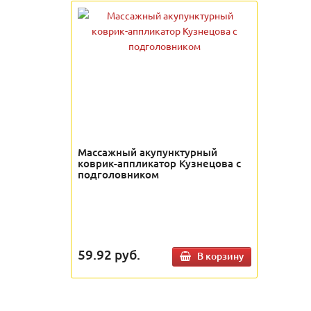
Массажный акупунктурный
коврик-аппликатор Кузнецова с
подголовником
59.92
руб.
В корзину