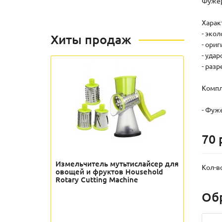
Фужер
Харак
- эко
Хиты продаж
- ори
- уда
- раз
Кoмпл
- Фуже
70 
Измельчитель мутьтислайсер для
Кол-в
овощей и фруктов Household
Rotary Cutting Machine
Об