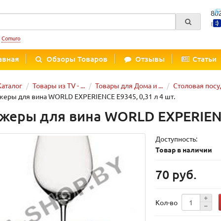
80
Вре
:
Comuro
авная
Обзоры Товаров
Отзывы
Статьи
Каталог
Товары из TV - ...
Товары для Дома и ...
Столовая посу
еры для вина WORLD EXPERIENCE E9345, 0,31 л 4 шт.
жеры для вина WORLD EXPERIENCE
Доступность:
Товар в наличии
70 руб.
Кол-во