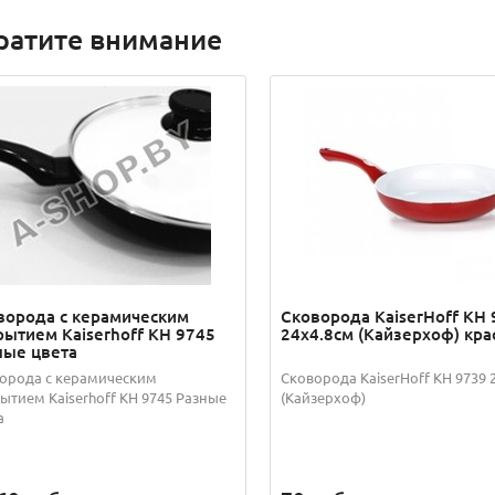
ратите внимание
ворода с керамическим
Сковорода KaiserHoff KH 
рытием Kaiserhoff KH 9745
24х4.8см (Кайзерхоф) кра
ные цвета
орода с керамическим
Сковорода KaiserHoff KH 9739 
ытием Kaiserhoff KH 9745 Разные
(Кайзерхоф)
а