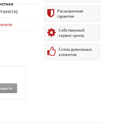
истики
Расширенная
ff KH9742
гарантия
тзывов
Собственный
сервис-центр
Сотни довольных
клиентов