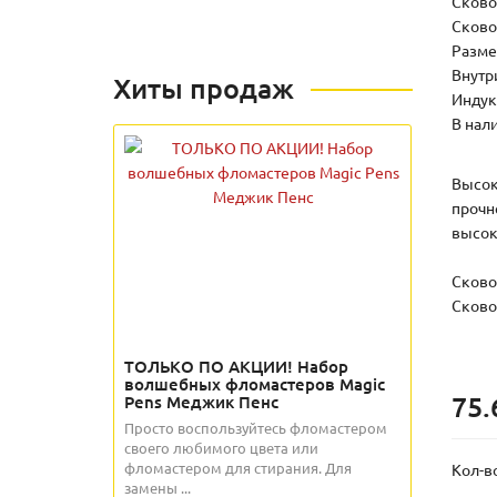
Сково
Сково
Размер
Внутр
Хиты продаж
Индук
В нал
Высок
прочн
высок
Сково
Сково
ТОЛЬКО ПО АКЦИИ! Набор
волшебных фломастеров Magic
75.
Pens Меджик Пенс
Просто воспользуйтесь фломастером
своего любимого цвета или
фломастером для стирания. Для
Кол-в
замены ...