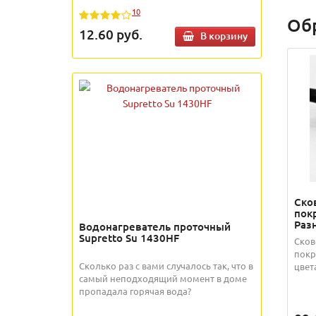
10
Об
12.60
руб.
В корзину
Ско
пок
Раз
Водонагреватель проточный
Supretto Su 1430HF
Сков
покр
Сколько раз с вами случалось так, что в
цвет
самый неподходящий момент в доме
пропадала горячая вода?