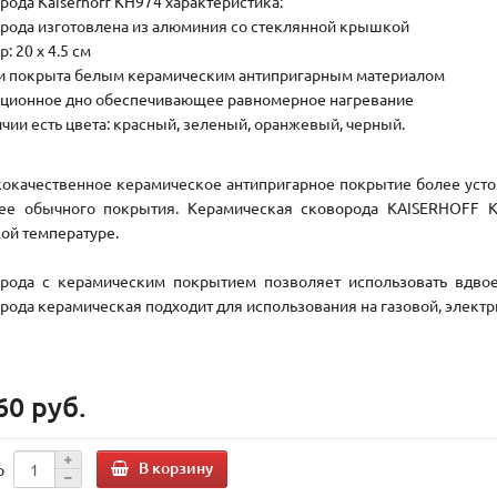
рода Kaiserhoff KH974 характеристика:
рода изготовлена из алюминия со стеклянной крышкой
: 20 х 4.5 см
и покрыта белым керамическим антипригарным материалом
ционное дно обеспечивающее равномерное нагревание
ичии есть цвета: красный, зеленый, оранжевый, черный.
окачественное керамическое антипригарное покрытие более усто
ее обычного покрытия. Керамическая сковорода KAISERHOFF 
ой температуре.
рода с керамическим покрытием позволяет использовать вдво
рода керамическая подходит для использования на газовой, электр
60 руб.
В корзину
о