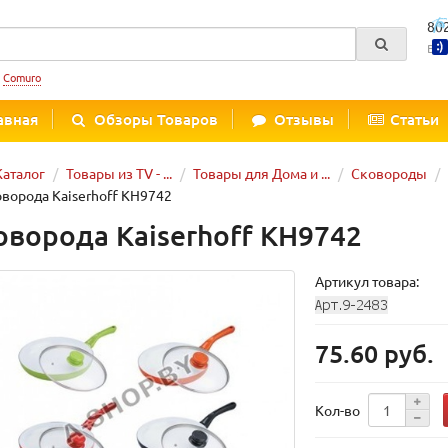
80
Вре
:
Comuro
авная
Обзоры Товаров
Отзывы
Статьи
Каталог
Товары из TV - ...
Товары для Дома и ...
Сковороды
ворода Kaiserhoff KH9742
оворода Kaiserhoff KH9742
Артикул товара:
75.60 руб.
Кол-во