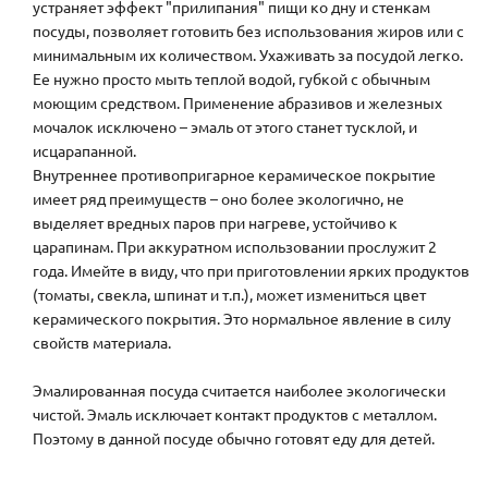
устраняет эффект "прилипания" пищи ко дну и стенкам
посуды, позволяет готовить без использования жиров или с
минимальным их количеством. Ухаживать за посудой легко.
Ее нужно просто мыть теплой водой, губкой с обычным
моющим средством. Применение абразивов и железных
мочалок исключено – эмаль от этого станет тусклой, и
исцарапанной.
Внутреннее противопригарное керамическое покрытие
имеет ряд преимуществ – оно более экологично, не
выделяет вредных паров при нагреве, устойчиво к
царапинам. При аккуратном использовании прослужит 2
года. Имейте в виду, что при приготовлении ярких продуктов
(томаты, свекла, шпинат и т.п.), может измениться цвет
керамического покрытия. Это нормальное явление в силу
свойств материала.
Эмалированная посуда считается наиболее экологически
чистой. Эмаль исключает контакт продуктов с металлом.
Поэтому в данной посуде обычно готовят еду для детей.