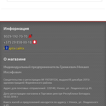
Информация
8029-192-70-70
+375 29 858-00-18
Карта сайта
О магазине
Индивидуальный предприниматель Гринкевич Михаил
Иосифович
Свидетельство о регистрации № 192581526, выдано18 декабря 2015г.
администрацией Фрунзенского района.
Адрес для почтовых отправлений: 220140, Минск, ул. Лещинского д 45.
Дата регистрации магазина в Торговом реестре Республики Беларусь
18.02.2016 г
Книга жалоб и предложений находится по адресу: г.Минск, ул. Лещинского
д.45.