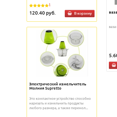
1
ваз
120.40
руб.
В корзину
ваза
5.6
Электрический измельчитель
Молния Supretto
Это компактное устройство способно
нарезать и измельчить продукты
любого размера, а также перемол...