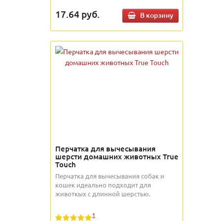
17.64
руб.
В корзину
Перчатка для вычесывания
шерсти домашних животных True
Touch
Перчатка для вычесывания собак и
кошек идеально подходит для
животкых с длинной шерстью.
1