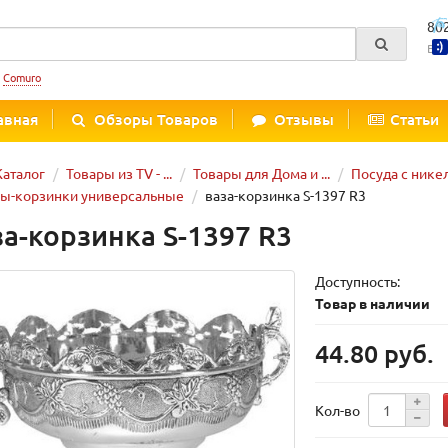
80
Вре
:
Comuro
авная
Обзоры Товаров
Отзывы
Статьи
Каталог
Товары из TV - ...
Товары для Дома и ...
Посуда с ник
ы-корзинки универсальные
ваза-корзинка S-1397 R3
за-корзинка S-1397 R3
Доступность:
Товар в наличии
44.80 руб.
Кол-во