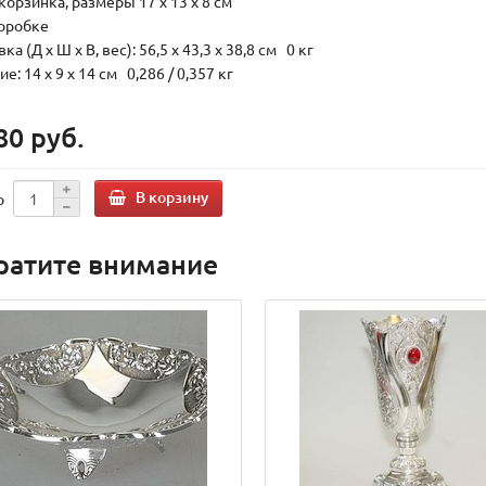
 корзинка, размеры 17 х 13 х 8 см
коробке
ка (Д х Ш х В, вес): 56,5 x 43,3 x 38,8 см 0 кг
е: 14 x 9 x 14 см 0,286 / 0,357 кг
80 руб.
В корзину
о
ратите внимание