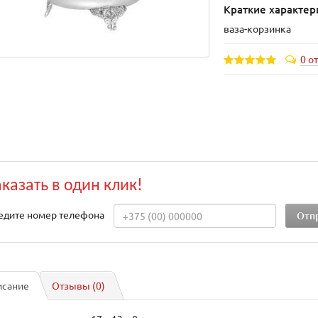
Краткие характер
ваза-корзинка
0 о
аказать в один клик!
едите номер телефона
исание
Отзывы (0)