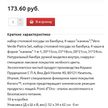
173.60 руб.
В корзину
Краткие характеристики
набор столовой посуды из бамбука, 4 чаши "камень";"Vero
Verde Pietra Set, набор столовой посуды из бамбука, 4 чаши в
форме "камень" 1-в-1, 20*15см, 25*18см, 28*21см, 31*24см.
Натуральный бамбук ручной выделки внутри, снаружи -
глянцевое лаковое покрытие зелёного цвета.
Экологичетски чистый продукт производства Керано
Прудиционе С П А, Виа Дей Милле 40, 80121 Неаполь,
Италия. Имеет специальное финишное нано-покрытие
Kerano™, которое предотвращает химические реакции
продукта с пищей. Pomi d"Oro - эталон экологичного и
безопасного питания.
10 в коробке
Упаковка (Д х Ш х В, вес): 52 x 34 x 62 см 0 кг