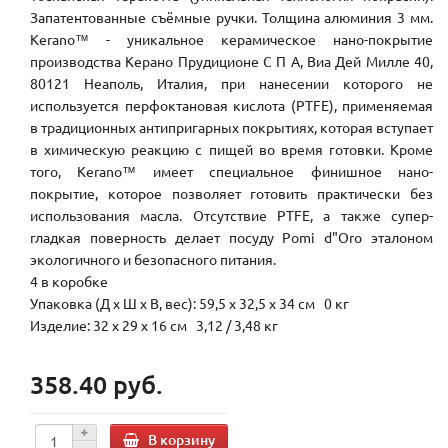
Запатентованные съёмные ручки. Толщина алюминия 3 мм.
Kerano™ - уникальное керамическое нано-покрытие
производства Керано Прудиционе С П А, Виа Дей Милле 40,
80121 Неаполь, Италия, при нанесении которого не
используется перфоктановая кислота (PTFE), применяемая
в традиционных антипригарных покрытиях, которая вступает
в химическую реакцию с пищей во время готовки. Кроме
того, Kerano™ имеет специальное финишное нано-
покрытие, которое позволяет готовить практически без
использования масла. Отсутствие PTFE, а также супер-
гладкая поверность делает посуду Pomi d"Oro эталоном
экологичного и безопасного питания.
4 в коробке
Упаковка (Д х Ш х В, вес): 59,5 x 32,5 x 34 см 0 кг
Изделие: 32 x 29 x 16 см 3,12 / 3,48 кг
358.40 руб.
В корзину