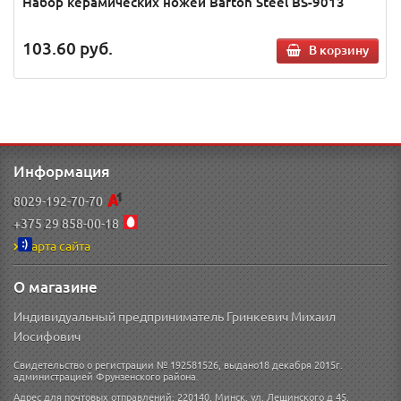
Набор керамических ножей Barton Steel BS-9013
103.60
руб.
В корзину
Информация
8029-192-70-70
+375 29 858-00-18
Карта сайта
О магазине
Индивидуальный предприниматель Гринкевич Михаил
Иосифович
Свидетельство о регистрации № 192581526, выдано18 декабря 2015г.
администрацией Фрунзенского района.
Адрес для почтовых отправлений: 220140, Минск, ул. Лещинского д 45.