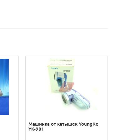
Машинка от катышек YoungKe
YK-981