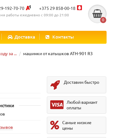
29-192-70-70
+375 29 858-00-18
мя работы ежедневно с 09:00 до 21:00
0
Доставка
Контакты
ду за ...
машинки от катышков ATH-901 R3
Доставим быстро
Любой вариант
истики
оплаты
ков
Самые низкие
тзывов
цены