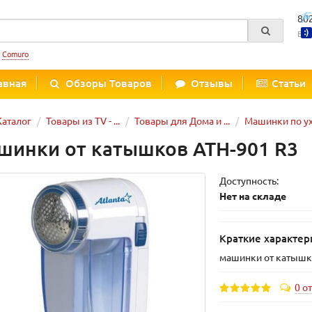
80
Вре
:
Comuro
авная
Обзоры Товаров
Отзывы
Статьи
Каталог
Товары из TV - ...
Товары для Дома и ...
Машинки по ухо
шинки от катышков ATH-901 R3
Доступность:
Нет на складе
Краткие характер
машинки от катыш
0 о