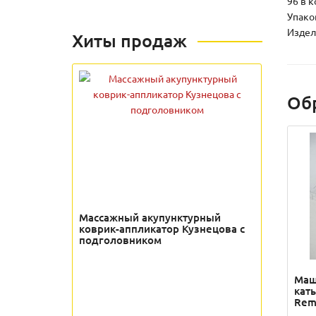
96 в 
Упаков
Издели
Хиты продаж
Об
Массажный акупунктурный
коврик-аппликатор Кузнецова с
подголовником
Маш
кат
Rem