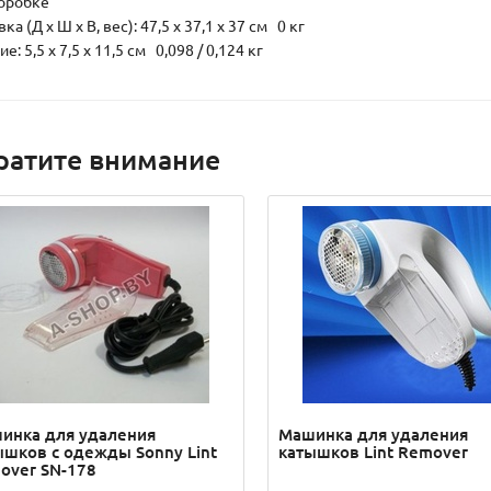
коробке
ка (Д х Ш х В, вес): 47,5 x 37,1 x 37 см 0 кг
е: 5,5 x 7,5 x 11,5 см 0,098 / 0,124 кг
ратите внимание
инка для удаления
Машинка для удаления
ышков с одежды Sonny Lint
катышков Lint Remover
over SN-178