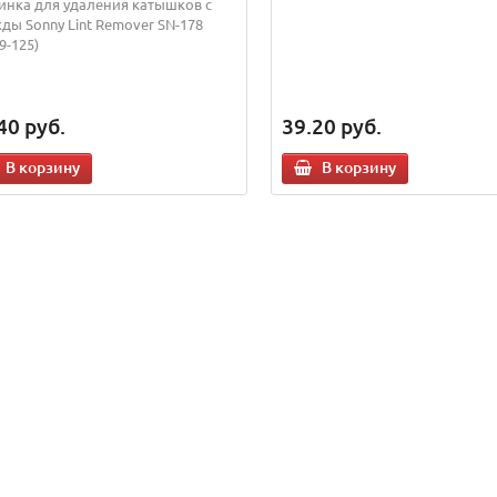
нка для удаления катышков с
ды Sonny Lint Remover SN-178
9-125)
40
руб.
39.20
руб.
В корзину
В корзину