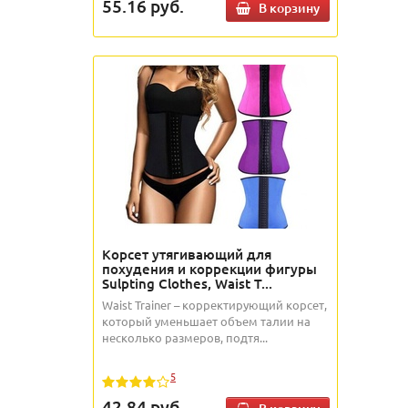
55.16
руб.
В корзину
Корсет утягивающий для
похудения и коррекции фигуры
Sulpting Clothes, Waist T...
Waist Trainer – корректирующий корсет,
который уменьшает объем талии на
несколько размеров, подтя...
5
42.84
руб.