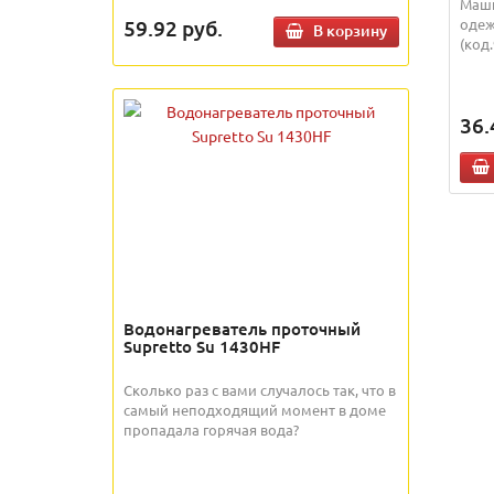
Маши
59.92
руб.
одеж
В корзину
(код.
36.
Водонагреватель проточный
Supretto Su 1430HF
Сколько раз с вами случалось так, что в
самый неподходящий момент в доме
пропадала горячая вода?