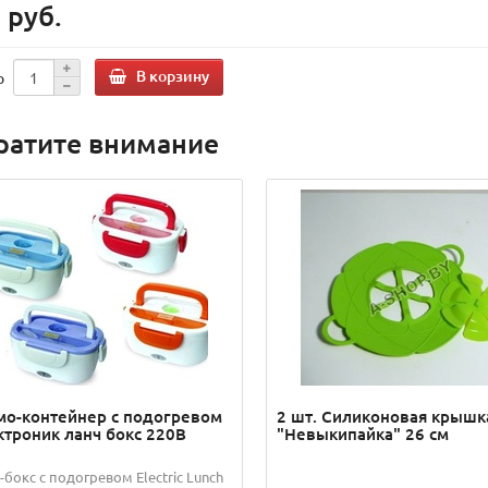
 руб.
В корзину
о
ратите внимание
мо-контейнер с подогревом
2 шт. Силиконовая крышк
ктроник ланч бокс 220В
"Невыкипайка" 26 см
-бокс с подогревом Electric Lunch