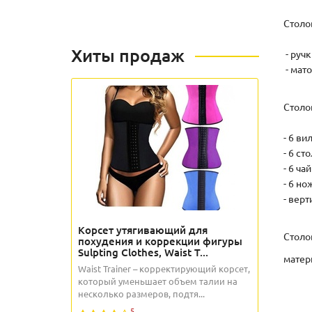
Столо
Хиты продаж
- руч
- мат
Столо
- 6 ви
- 6 с
- 6 ча
- 6 но
- вер
Корсет утягивающий для
Столо
похудения и коррекции фигуры
Sulpting Clothes, Waist T...
матер
Waist Trainer – корректирующий корсет,
который уменьшает объем талии на
несколько размеров, подтя...
5