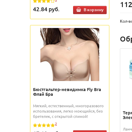
112
42.84
руб.
В корзину
Кол-в
Об
Бюстгальтер-невидимка Fly Bra
Флай Бра
Мягкий, естественный, многоразового
использования, легко моющийся, без
Тер
бретелек, с открытой спиной!
Эле
2
Ланч