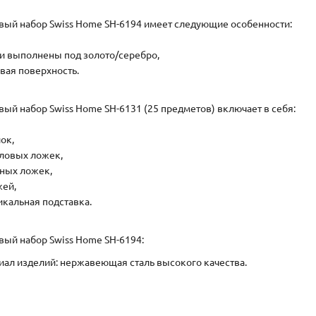
вый набор Swiss Home SH-6194 имеет следующие особенности:
ки выполнены под золото/серебро,
овая поверхность.
вый набор Swiss Home SH-6131 (25 предметов) включает в себя:
лок,
толовых ложек,
йных ложек,
жей,
тикальная подставка.
вый набор Swiss Home SH-6194:
иал изделий: нержавеющая сталь высокого качества.