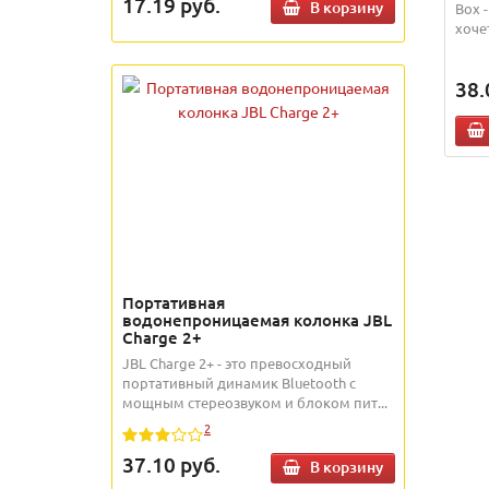
17.19
руб.
В корзину
Box 
хоче
38.
Портативная
водонепроницаемая колонка JBL
Charge 2+
JBL Charge 2+ - это превосходный
портативный динамик Bluetooth с
мощным стереозвуком и блоком пит...
2
37.10
руб.
В корзину