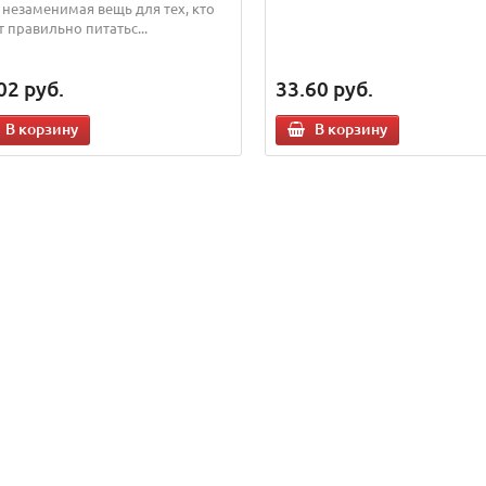
- незаменимая вещь для тех, кто
т правильно питатьс...
02
руб.
33.60
руб.
В корзину
В корзину