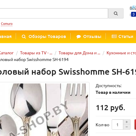
80
Вре
:
Comuro
авная
Обзоры Товаров
Отзывы
Статьи
Каталог
Товары из TV - ...
Товары для Дома и ...
Кухонные и ст
ловый набор Swisshomme SH-6194
оловый набор Swisshomme SH-61
Доступность:
Товар в наличии
112 руб.
Кол-во