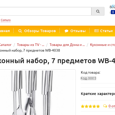
80
Вре
:
Comuro
авная
Обзоры Товаров
Отзывы
Статьи
Каталог
Товары из TV - ...
Товары для Дома и ...
Кухонные и ст
онный набор, 7 предметов WB-4038
хонный набор, 7 предметов WB-
Код товара:
Краткие характер
0 о