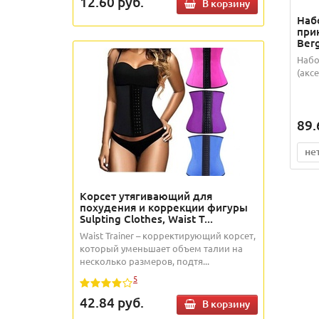
12.60
руб.
В корзину
Наб
при
Ber
Набо
(акс
89.
не
Корсет утягивающий для
похудения и коррекции фигуры
Sulpting Clothes, Waist T...
Waist Trainer – корректирующий корсет,
который уменьшает объем талии на
несколько размеров, подтя...
5
42.84
руб.
В корзину