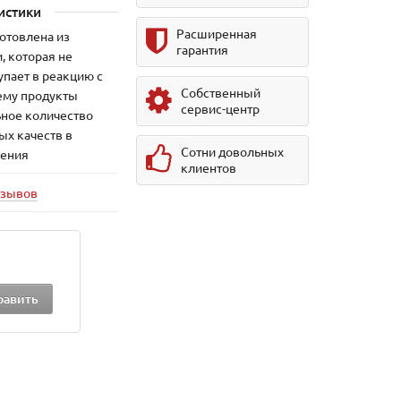
истики
Расширенная
отовлена из
гарантия
, которая не
упает в реакцию с
Собственный
ему продукты
сервис-центр
ьное количество
ых качеств в
Сотни довольных
ления
клиентов
тзывов