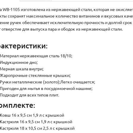
а WB-1105 изготовлена из нержавеющей стали, которая не окисляетс
кты сохранят максимальное количество витаминов и вкусовых каче
ение ручек обеспечивает исключительную прочность и долгий срок
 отверстие для выпуска пара и ободок из нержавеющей стали.
актеристики:
Материал нержавеющая сталь 18/10;
Индукционное дно;
Мерная шкала внутри;
Жаропрочные стеклянные крышки;
Ручки металлические (золото);Легко очищается;
Пригоден для мытья в посудомоечной машине;
Подходит для всех типов плит.
омплекте:
Ковш 16 х 9,5 см 1,9 л с крышкой
Кастрюля 16 х 9,5 см 1,9 л с крышкой
Кастрюля 18 х 10,5 см 2,5 л с крышкой