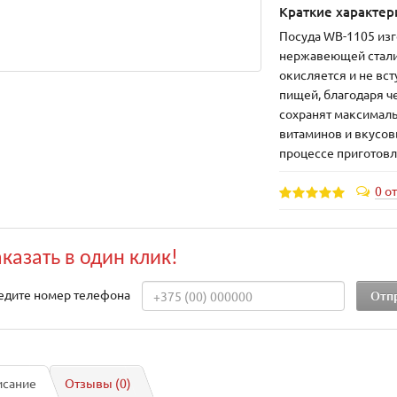
Краткие характер
Посуда WB-1105 изг
нержавеющей стали
окисляется и не вст
пищей, благодаря ч
сохранят максимал
витаминов и вкусов
процессе приготов
0 о
аказать в один клик!
едите номер телефона
исание
Отзывы (0)