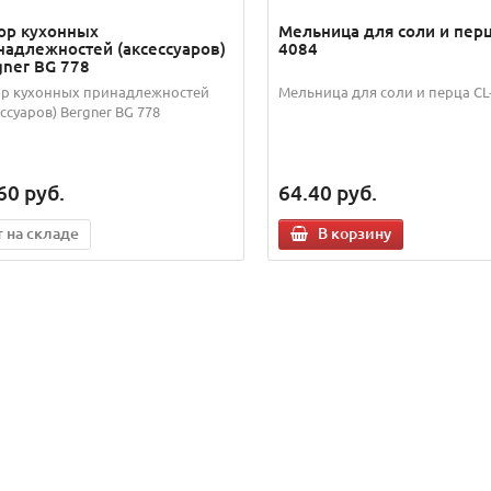
ор кухонных
Мельница для соли и перц
надлежностей (аксессуаров)
4084
gner BG 778
р кухонных принадлежностей
Мельница для соли и перца CL
ессуаров) Bergner BG 778
60
руб.
64.40
руб.
т на складе
В корзину