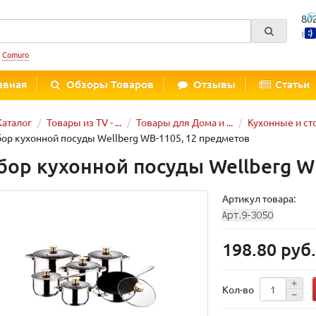
80
Вре
:
Comuro
авная
Обзоры Товаров
Отзывы
Статьи
Каталог
Товары из TV - ...
Товары для Дома и ...
Кухонные и ст
ор кухонной посуды Wellberg WB-1105, 12 предметов
бор кухонной посуды Wellberg W
Артикул товара:
198.80 руб
Кол-во