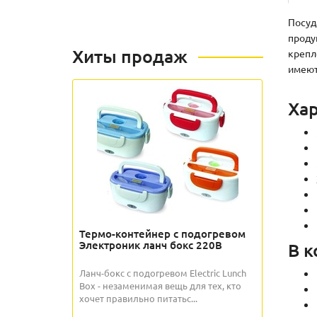
Посуд
проду
Хиты продаж
крепл
имеют
Хар
Термо-контейнер с подогревом
Электроник ланч бокс 220В
В к
Ланч-бокс с подогревом Electric Lunch
Box - незаменимая вещь для тех, кто
хочет правильно питатьс...