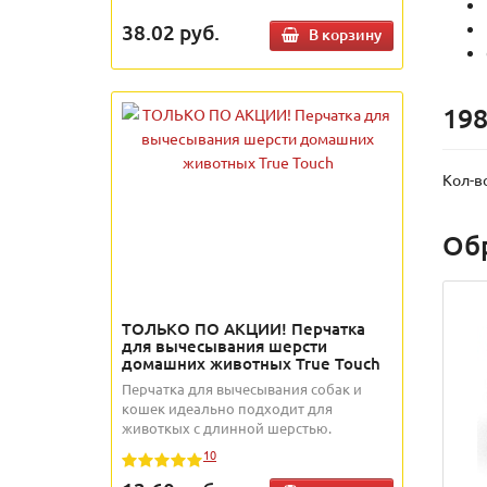
38.02
руб.
В корзину
198
Кол-в
Об
ТОЛЬКО ПО АКЦИИ! Перчатка
для вычесывания шерсти
домашних животных True Touch
Перчатка для вычесывания собак и
кошек идеально подходит для
животкых с длинной шерстью.
10