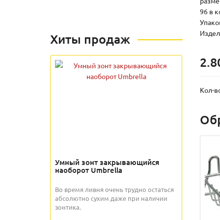
размер
96 в к
Упаков
Издели
Хиты продаж
2.8
Кол-в
Об
Умный зонт закрывающийся
наоборот Umbrella
Во время ливня очень трудно остаться
абсолютно сухим даже при наличии
зонтика.