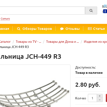
80
Вре
:
Comuro
авная
Обзоры Товаров
Отзывы
Статьи
Каталог
Товары из TV - ...
Товары для Дома и ...
Изделия из х
ьница JCH-449 R3
льница JCH-449 R3
Доступность:
Товар в наличии
2.80 руб.
Кол-во