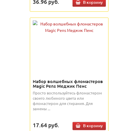
36.96
руб.
В корзину
Набор волшебных фломастеров
Magic Pens Меджик Пенс
Просто воспользуйтесь фломастером
своего любимого цвета или
фломастером для стирания. Для
замены ...
17.64
руб.
В корзину