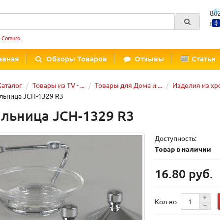
80
Вре
:
Comuro
авная
Обзоры Товаров
Отзывы
Статьи
Каталог
Товары из TV - ...
Товары для Дома и ...
Изделия из х
ьница JCH-1329 R3
льница JCH-1329 R3
Доступность:
Товар в наличии
16.80 руб.
Кол-во