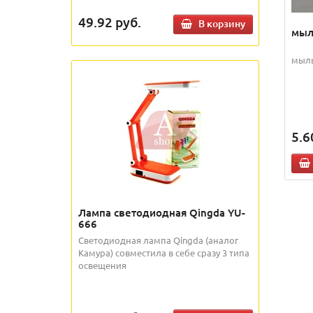
49.92
руб.
В корзину
мыл
мыл
5.6
Лампа светодиодная Qingda YU-
666
Светодиодная лампа Qingda (аналог
Камура) совместила в себе сразу 3 типа
освещения