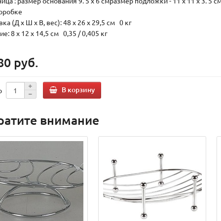
ца : размер основания 9. 5 х 6 смразмер подложки - 11 х 11 х 3. 5 с
коробке
ка (Д х Ш х В, вес): 48 x 26 x 29,5 см 0 кг
е: 8 x 12 x 14,5 см 0,35 / 0,405 кг
80 руб.
В корзину
о
ратите внимание