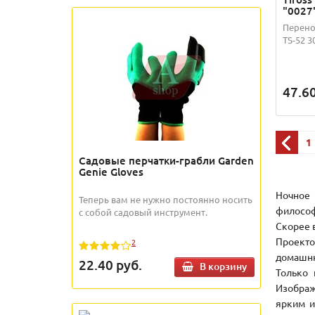
"0027
Перено
TS-52 3
47.6
1
Садовые перчатки-грабли Garden
Genie Gloves
Ночное 
Теперь вам не нужно постоянно носить
философ
с собой садовый инструмент.
Скорее 
Проекто
2
домашню
22.40
руб.
В корзину
Только 
Изображ
ярким и