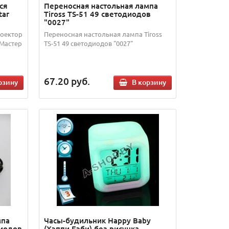
ся
Переносная настольная лампа
tar
Tiross TS-51 49 светодиодов
"0027"
оектор
Переносная настольная лампа Tiross
 Мастер
TS-51 49 светодиодов "0027"
67.20
руб.
рзину
В корзину
мпа
Часы-будильник Happy Baby
диодов
(Хэппи Бэби) без рисунка