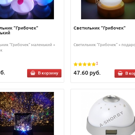
льник "Грибочек"
Светильник "Грибочек"
ький
ьник "Грибочек" маленький +
Светильник "Грибочек" + подар
ок
1
б.
47.60
руб.
В корзину
В ко