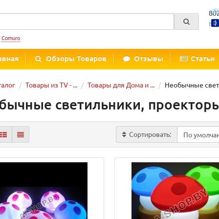
80
Вре
:
Comuro
авная
Обзоры Товаров
Отзывы
Статьи
талог
Товары из TV - ...
Товары для Дома и ...
Необычные свет
бычные светильники, проектор
Сортировать: