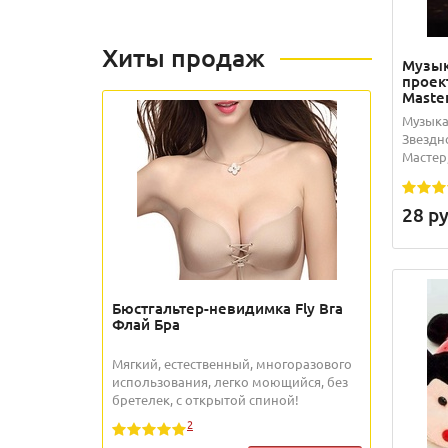
Хиты продаж
Музы
проек
Master
Музыка
Звездно
Мастер,
28
ру
Бюстгальтер-невидимка Fly Bra
Флай Бра
Мягкий, естественный, многоразового
использования, легко моющийся, без
бретелек, с открытой спиной!
2