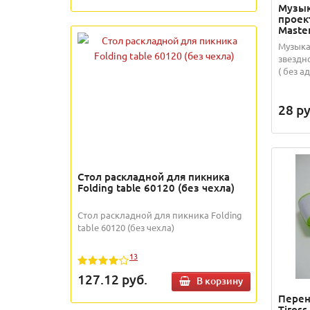
Музык
проек
Maste
Музыка
звездно
( без ад
28
ру
Стол раскладной для пикника
Folding table 60120 (без чехла)
Стол раскладной для пикника Folding
table 60120 (без чехла)
13
127.12
руб.
В корзину
Перен
Tiros