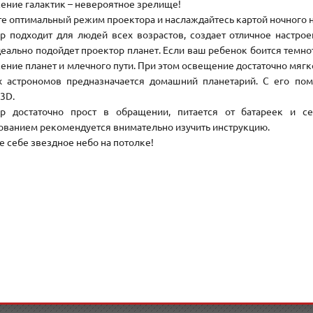
ение галактик – невероятное зрелище!
е оптимальный режим проектора и наслаждайтесь картой ночного н
р подходит для людей всех возрастов, создает отличное настрое
деально подойдет проектор планет. Если ваш ребенок боится темно
ение планет и млечного пути. При этом освещение достаточно мягко
 астрономов предназначается домашний планетарий. С его по
3D.
р достаточно прост в обращении, питается от батареек и се
ованием рекомендуется внимательно изучить инструкцию.
е себе звездное небо на потолке!