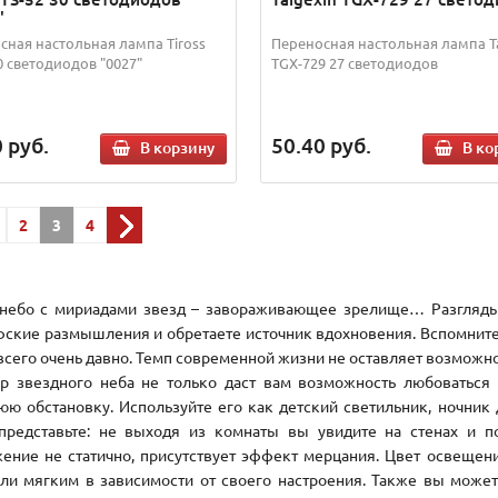
"
сная настольная лампа Tiross
Переносная настольная лампа Ta
0 светодиодов "0027"
TGX-729 27 светодиодов
0
руб.
50.40
руб.
В корзину
В ко
2
3
4
небо с мириадами звезд – завораживающее зрелище… Разглядыв
ские размышления и обретаете источник вдохновения. Вспомните,
всего очень давно. Темп современной жизни не оставляет возможно
р звездного неба не только даст вам возможность любоваться
ю обстановку. Используйте его как детский светильник, ночник 
представьте: не выходя из комнаты вы увидите на стенах и 
ение не статично, присутствует эффект мерцания. Цвет освещен
ли мягким в зависимости от своего настроения. Также вы можете