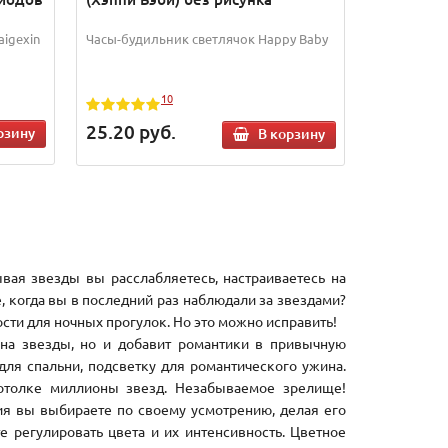
igexin
Часы-будильник светлячок Happy Baby
10
25.20
руб.
рзину
В корзину
ая звезды вы расслабляетесь, настраиваетесь на
 когда вы в последний раз наблюдали за звездами?
сти для ночных прогулок. Но это можно исправить!
 на звезды, но и добавит романтики в привычную
для спальни, подсветку для романтического ужина.
потолке миллионы звезд. Незабываемое зрелище!
ия вы выбираете по своему усмотрению, делая его
 регулировать цвета и их интенсивность. Цветное