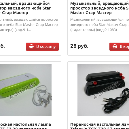
альный, вращающийся
Музыкальный, вращающий
тор звездного неба Star
проектор звездного неба S
r Стар Мастер
Master Стар Мастер
льный, вращающийся проектор
Музыкальный, вращающийся пр
го неба Star Master Стар Мастер
звездного неба Star Master Стар
аптера) (код.9-1...
(с адаптером) (код.9-1083)
б.
28
руб.
В корзину
В ко
осная настольная лампа
Переносная настольная ла
s TS-52 30 светодиодов
Taigexin TGX-729 27 свето