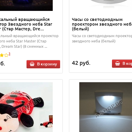
кальный вращающийся
Часы со светодиодным
тор Звездного неба Star
проектором звездного неб
 (Стар Мастер, Dre...
(белый)
льный вращающийся проектор
Часы со светодиодным проект
го неба Star Master (Стар
звездного неба (белый)
 Dream Star) (8 сменных ...
3
42
руб.
б.
В ко
В корзину