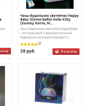
Часы-будильник светлячок Happy
а
Baby (Хэппи Бэби) Hello Kitty
(Хэллоу Китти, М...
ором
Часы-будильник светлячок Happy Baby
– это красивый и функциональный
будильник, который подойдет к...
17
28
руб.
рзину
В корзину