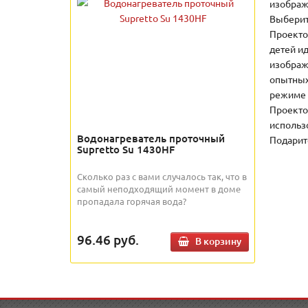
изображ
Выберит
Проекто
детей и
изображ
опытных
режиме 
Проекто
использ
Водонагреватель проточный
Подарит
Supretto Su 1430HF
Сколько раз с вами случалось так, что в
самый неподходящий момент в доме
пропадала горячая вода?
96.46
руб.
В корзину