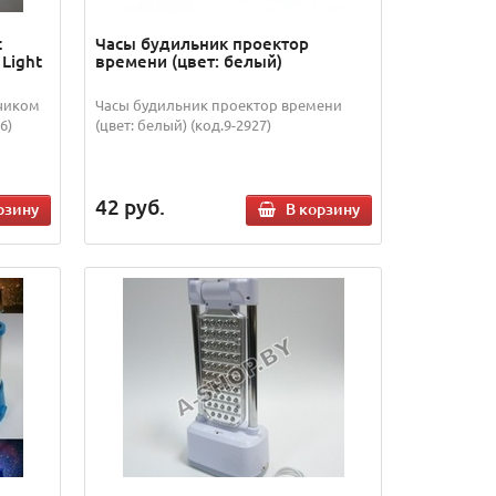
с
Часы будильник проектор
Light
времени (цвет: белый)
тчиком
Часы будильник проектор времени
6)
(цвет: белый) (код.9-2927)
42
руб.
рзину
В корзину