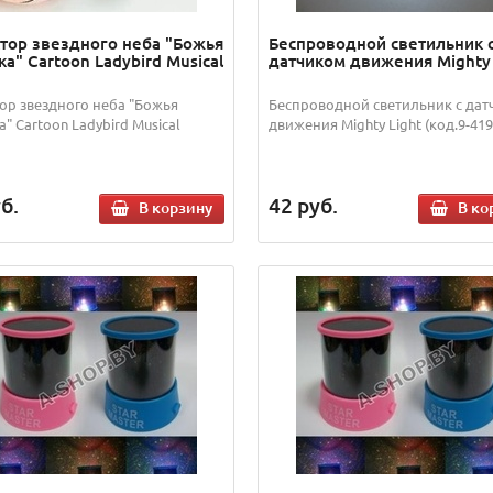
тор звездного неба "Божья
Беспроводной светильник 
а" Cartoon Ladybird Musical
датчиком движения Mighty 
ор звездного неба "Божья
Беспроводной светильник с да
" Cartoon Ladybird Musical
движения Mighty Light (код.9-419
б.
42
руб.
В корзину
В ко