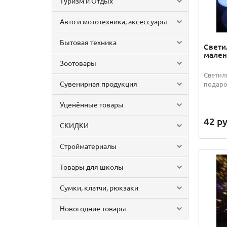
Туризм и Отдых
Авто и мототехника, аксессуары
Бытовая техника
Свети
мален
Зоотовары
Светил
Сувенирная продукция
подар
Уценённые товары
42
ру
СКИДКИ
Стройматериалы
Товары для школы
Сумки, клатчи, рюкзаки
Новогодние товары