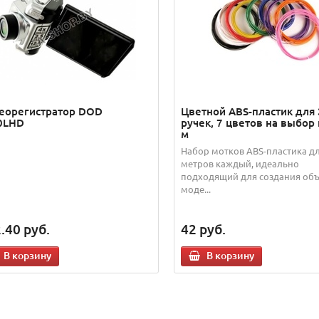
еорегистратор DOD
Цветной ABS-пластик для
0LHD
ручек, 7 цветов на выбор 
м
Набор мотков ABS-пластика д
метров каждый, идеально
подходящий для создания об
моде...
.40
руб.
42
руб.
В корзину
В корзину