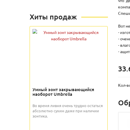
что д
компа
Спеши
Хиты продаж
Вот н
- изг
- очен
- вла
- ащи
33.
Кол-в
Умный зонт закрывающийся
наоборот Umbrella
Об
Во время ливня очень трудно остаться
абсолютно сухим даже при наличии
зонтика.