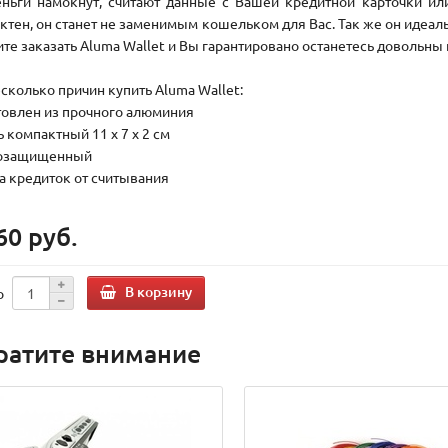
еньги намокнут, считают данные с Вашей кредитной карточки ил
ктен, он станет не заменимым кошельком для Вас. Так же он идеаль
те заказать Aluma Wallet и Вы гарантировано останетесь довольны
есколько причин купить Aluma Wallet:
отовлен из прочного алюминия
ь компактный 11 х 7 х 2 см
гозащищенный
та кредиток от считывания
60 руб.
В корзину
о
ратите внимание