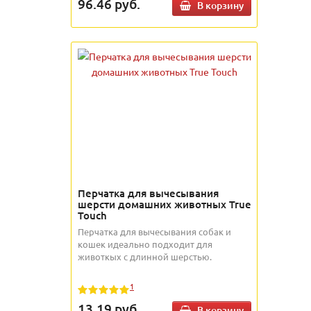
96.46
руб.
В корзину
Перчатка для вычесывания
шерсти домашних животных True
Touch
Перчатка для вычесывания собак и
кошек идеально подходит для
животкых с длинной шерстью.
1
13.19
руб.
В корзину