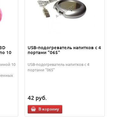
 3D
USB-подогреватель напитков с 4
по 10
портами "065"
линой 10
USB-подогреватель напитков с 4
портами "065"
ъемных
42
руб.
В корзину