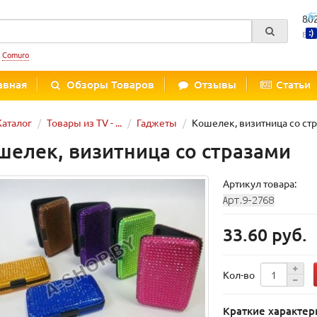
80
Вре
:
Comuro
авная
Обзоры Товаров
Отзывы
Статьи
Каталог
Товары из TV - ...
Гаджеты
Кошелек, визитница со ст
шелек, визитница со стразами
Артикул товара:
33.60 руб.
Кол-во
Краткие характер