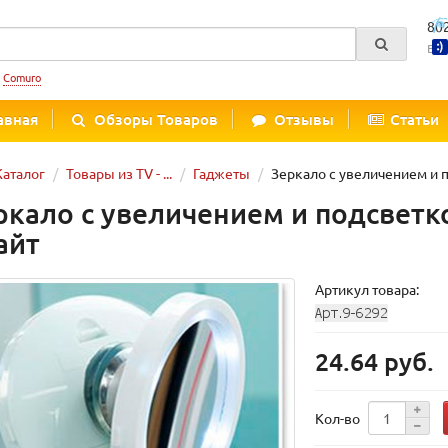
80
Вре
:
Comuro
авная
Обзоры Товаров
Отзывы
Статьи
Каталог
Товары из TV - ...
Гаджеты
Зеркало с увеличением и п
ркало с увеличением и подсветко
айт
Артикул товара:
24.64 руб.
Кол-во