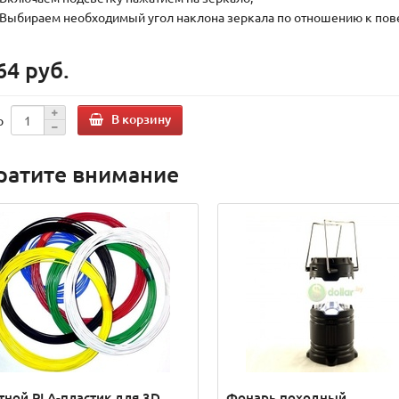
Выбираем необходимый угол наклона зеркала по отношению к пов
64 руб.
В корзину
о
ратите внимание
тной PLA-пластик для 3D
Фонарь походный