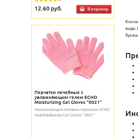
12.60
руб.
В корзину
Косме
виде.
буква
Пр
Перчатки лечебные с
увлажняющим гелем ECHO
Moisturising Gel Gloves "0021"
Увлажняющие гелевые перчатки ECHO
Инс
Health&Beauty Gel Gloves "0021"