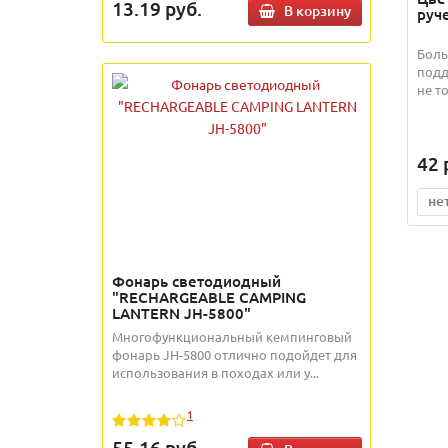
13.19
руб.
В корзину
руче
Боль
подд
не т
42
не
Фонарь светодиодный
"RECHARGEABLE CAMPING
LANTERN JH-5800"
Многофункциональный кемпинговый
фонарь JH-5800 отлично подойдет для
использования в походах или у...
1
55.16
руб.