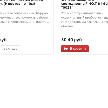
к (9 цветов по 10м)
светодиодный NO.T-81 6
"0021"
шинство современных 3Д-ручек
Это многофункциональный
ерживает возможность работы
осветительный прибор, оснащ
олько с привычным ABS-пласти...
светодиодными лампами, кот
обеспеч...
руб.
50.40
руб.
т на складе
В корзину