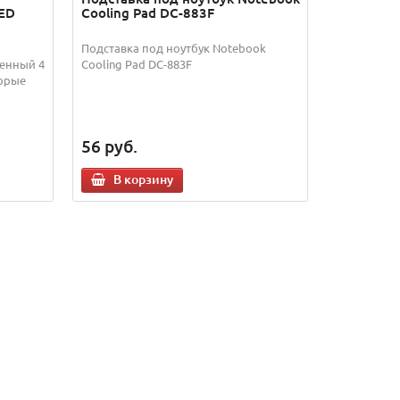
LED
Cooling Pad DC-883F
Подставка под ноутбук Notebook
енный 4
Cooling Pad DC-883F
орые
56
руб.
В корзину