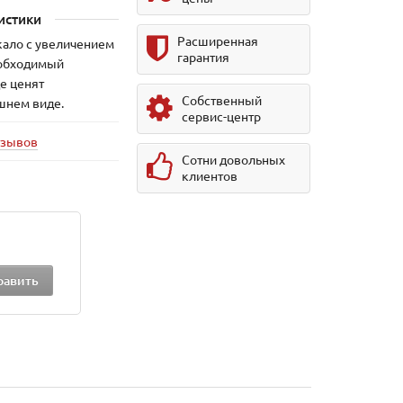
истики
Расширенная
кало с увеличением
гарантия
необходимый
де ценят
Собственный
шнем виде.
сервис-центр
тзывов
Сотни довольных
клиентов