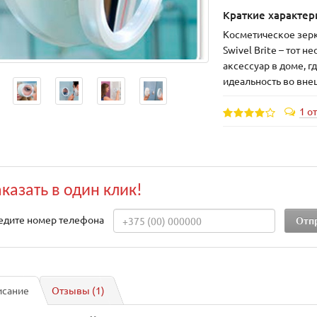
Краткие характер
Косметическое зер
Swivel Brite – тот 
аксессуар в доме, г
идеальность во вне
1 о
аказать в один клик!
едите номер телефона
исание
Отзывы (1)