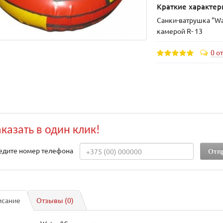
Краткие характер
Санки-ватрушка "Wat
камерой R- 13
0 о
аказать в один клик!
едите номер телефона
исание
Отзывы (0)