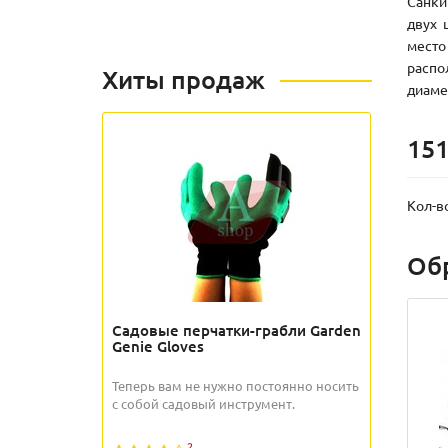
Санки
двух 
место
распо
Хиты продаж
диаме
151
Кол-в
Об
Садовые перчатки-грабли Garden
Genie Gloves
Теперь вам не нужно постоянно носить
с собой садовый инструмент.
2