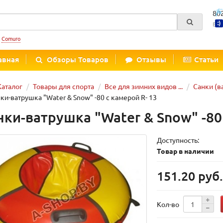
80
Вре
:
Comuro
авная
Обзоры Товаров
Отзывы
Статьи
Каталог
Товары для спорта
Все для зимних видов ...
Санки (в
ки-ватрушка "Water & Snow" -80 с камерой R- 13
нки-ватрушка "Water & Snow" -80
Доступность:
Товар в наличии
151.20 руб
Кол-во