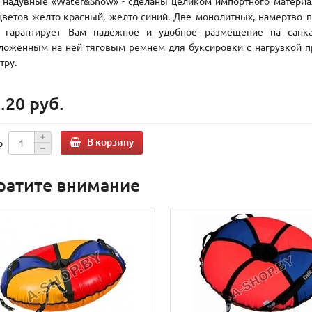
 надувные «Water&Snow» - сделаны целиком импортного материа
цветов желто-красный, желто-синий. Две монолитных, намертво 
 гарантирует Вам надежное и удобное размещение на санк
ложенным на ней тяговым ремнем для буксировки с нагрузкой п
тру.
.20 руб.
В корзину
о
ратите внимание