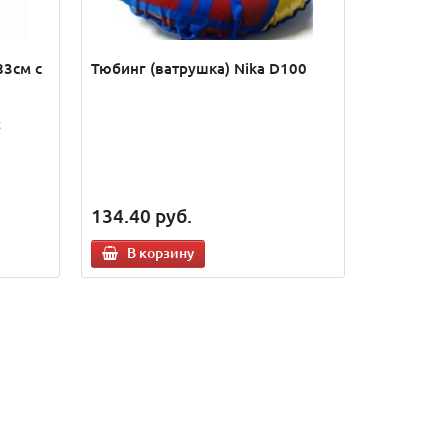
83см с
Тюбинг (ватрушка) Nika D100
с
134.40
руб.
В корзину