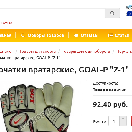
80
Вре
:
Comuro
авная
Обзоры Товаров
Отзывы
Статьи
Каталог
Товары для спорта
Товары для единоборств
Перчатк
чатки вратарские, GOAL-P "Z-1"
рчатки вратарские, GOAL-P "Z-1"
Доступность:
Товар в наличии
92.40 руб.
Кол-во