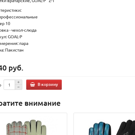
тки вратарские, GOAL-P "Z-1"
теристики:
: профессиональные
ер 10
овка - чехол-слюда
кул: GOAL-P
змерения: пара
на: Пакистан
40 руб.
В корзину
о
ратите внимание