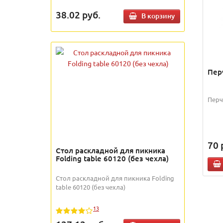
38.02
руб.
В корзину
Пер
Перч
70
Стол раскладной для пикника
Folding table 60120 (без чехла)
Стол раскладной для пикника Folding
table 60120 (без чехла)
13