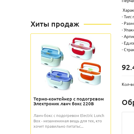
Перча
Харак
- Тип
Хиты продаж
- Разм
- Упак
- Арти
- Ед.и
- Стра
92.
Кол-в
Термо-контейнер с подогревом
Об
Электроник ланч бокс 220В
Ланч-бокс с подогревом Electric Lunch
Box - незаменимая вещь для тех, кто
хочет правильно питатьс...