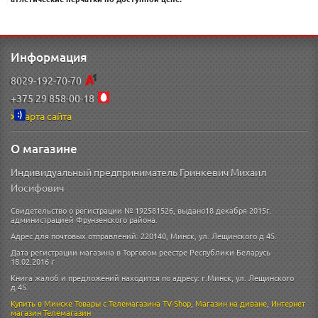
Информация
8029-192-70-70
+375 29 858-00-18
Карта сайта
О магазине
Индивидуальный предприниматель Гринкевич Михаил
Иосифович
Свидетельство о регистрации № 192581526, выдано18 декабря 2015г.
администрацией Фрунзенского района.
Адрес для почтовых отправлений: 220140, Минск, ул. Лещинского д 45.
Дата регистрации магазина в Торговом реестре Республики Беларусь
18.02.2016 г
Книга жалоб и предложений находится по адресу: г.Минск, ул. Лещинского
д.45.
Купить в Минске
Товары с Телемагазина TV-Shop
,
Магазин на диване
,
Интернет
магазин
Телемагазин