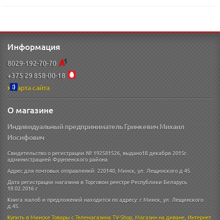
Информация
8029-192-70-70
+375 29 858-00-18
Карта сайта
О магазине
Индивидуальный предприниматель Гринкевич Михаил
Иосифович
Свидетельство о регистрации № 192581526, выдано18 декабря 2015г.
администрацией Фрунзенского района.
Адрес для почтовых отправлений: 220140, Минск, ул. Лещинского д 45.
Дата регистрации магазина в Торговом реестре Республики Беларусь
18.02.2016 г
Книга жалоб и предложений находится по адресу: г.Минск, ул. Лещинского
д.45.
Купить в Минске
Товары с Телемагазина TV-Shop
,
Магазин на диване
,
Интернет