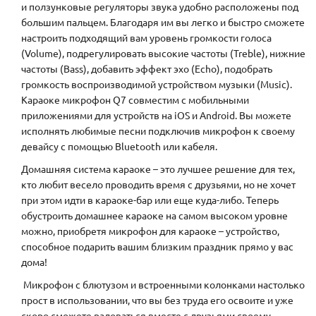
и ползунковые регуляторы звука удобно расположены под
большим пальцем. Благодаря им вы легко и быстро сможете
настроить подходящий вам уровень громкости голоса
(Volume), подрегулировать высокие частоты (Treble), нижние
частоты (Bass), добавить эффект эхо (Echo), подобрать
громкость воспроизводимой устройством музыки (Music).
Караоке микрофон Q7 совместим с мобильными
приложениями для устройств на iOS и Android. Вы можете
исполнять любимые песни подключив микрофон к своему
девайсу с помощью Bluetooth или кабеля.
Домашняя система караоке – это лучшее решение для тех,
кто любит весело проводить время с друзьями, но не хочет
при этом идти в караоке-бар или еще куда-либо. Теперь
обустроить домашнее караоке на самом высоком уровне
можно, приобретя микрофон для караоке – устройство,
способное подарить вашим близким праздник прямо у вас
дома!
Микрофон с блютузом и встроенными колонками настолько
прост в использовании, что вы без труда его освоите и уже
скоро сможете радоваться вместе с друзьями своему