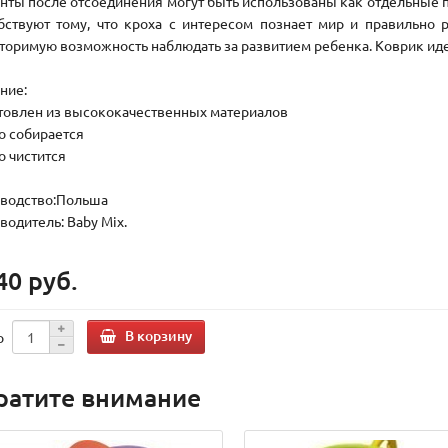
нты после отсоединения могут быть использованы как отдельные 
бствуют тому, что кроха с интересом познает мир и правильно 
торимую возможность наблюдать за развитием ребенка. Коврик иде
ние:
отовлен из высококачественных материалов
ко собирается
о чистится
водство:Польша
водитель: Baby Mix.
40 руб.
В корзину
о
ратите внимание