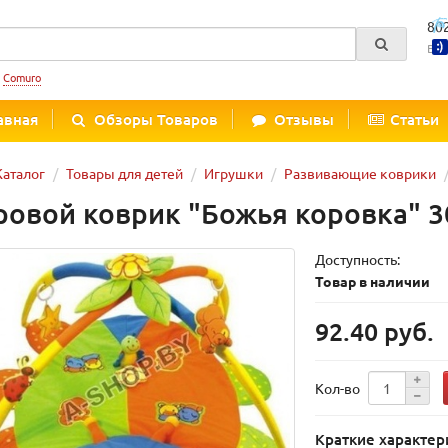
80
Вре
:
Comuro
авная
Обзоры Товаров
Отзывы
Статьи
Каталог
Товары для детей
Игрушки
Развивающие коврики
ровой коврик "Божья коровка" 3
Доступность:
Товар в наличии
92.40 руб.
Кол-во
Краткие характер