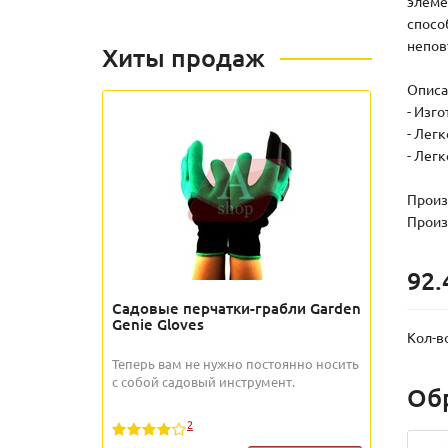
элеме
спосо
непов
Хиты продаж
Описа
- Изг
- Лег
- Легк
Произ
Произ
92.
Садовые перчатки-грабли Garden
Genie Gloves
Кол-в
Теперь вам не нужно постоянно носить
с собой садовый инструмент.
Об
2