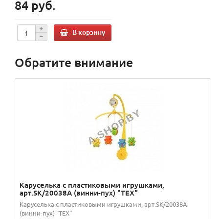
84 руб.
В корзину
Обратите внимание
Каруселька с пластиковыми игрушками,
арт.SK/20038А (винни-пух) "TEX"
Каруселька с пластиковыми игрушками, арт.SK/20038А
(винни-пух) "TEX"