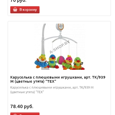
В корзину
Каруселька с плюшевыми игрушками, арт. ТК/939
М (цветные утята) "TEX"
Каруселька с плюшевыми игрушками, арт. ТК/939 М
(цветные утята) "TEX"
78.40
руб.