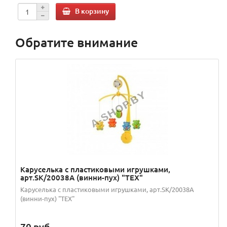
В корзину
Обратите внимание
Каруселька с пластиковыми игрушками,
арт.SK/20038А (винни-пух) "TEX"
Каруселька с пластиковыми игрушками, арт.SK/20038А
(винни-пух) "TEX"
70
руб.