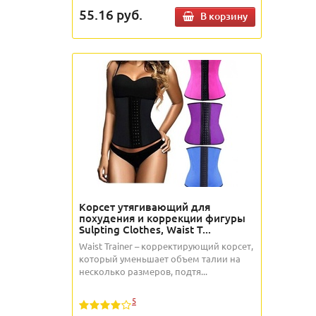
55.16
руб.
В корзину
Корсет утягивающий для
похудения и коррекции фигуры
Sulpting Clothes, Waist T...
Waist Trainer – корректирующий корсет,
который уменьшает объем талии на
несколько размеров, подтя...
5