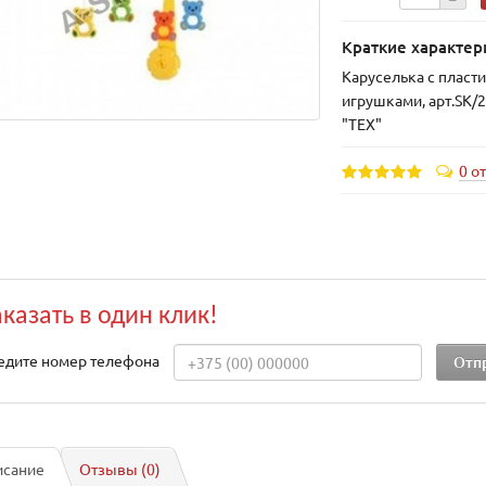
Краткие характер
Каруселька с плас
игрушками, арт.SK/
"TEX"
0 о
аказать в один клик!
едите номер телефона
исание
Отзывы (0)