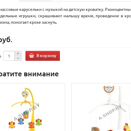
массовые карусельки с музыкой на детскую кроватку. Разноцветны
тдельные игрушки, скрашивают малышу время, проведеное в кро
изма, помогает крохе заснуть.
руб.
В корзину
о
ратите внимание