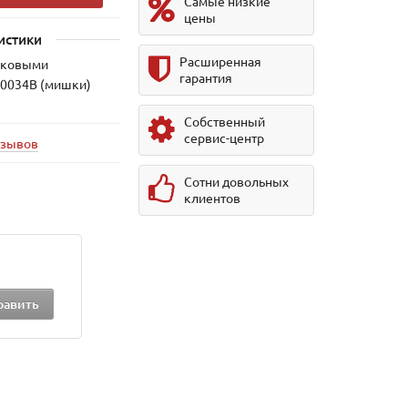
Самые низкие
цены
истики
Расширенная
тиковыми
гарантия
20034В (мишки)
Собственный
сервис-центр
тзывов
Сотни довольных
клиентов