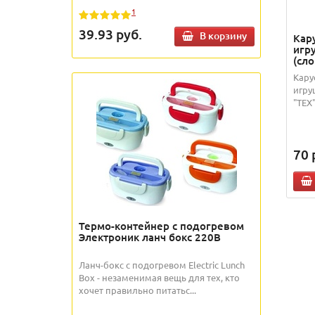
1
39.93
руб.
В корзину
Кар
игр
(сло
Кару
игру
"TEX
70
Термо-контейнер с подогревом
Электроник ланч бокс 220В
Ланч-бокс с подогревом Electric Lunch
Box - незаменимая вещь для тех, кто
хочет правильно питатьс...