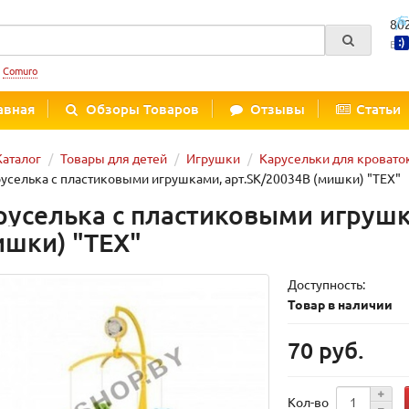
80
Вре
:
Comuro
авная
Обзоры Товаров
Отзывы
Статьи
Каталог
Товары для детей
Игрушки
Карусельки для кровато
уселька с пластиковыми игрушками, арт.SK/20034В (мишки) "TEX"
руселька с пластиковыми игрушк
ишки) "TEX"
Доступность:
Товар в наличии
70 руб.
Кол-во