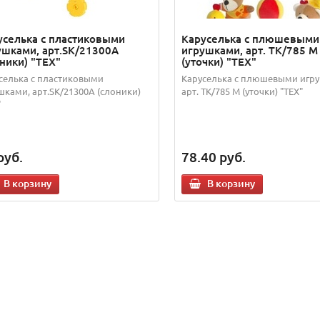
уселька с пластиковыми
Каруселька с плюшевыми
ушками, арт.SK/21300А
игрушками, арт. TK/785 М
ники) "TEX"
(уточки) "TEX"
селька с пластиковыми
Каруселька с плюшевыми игр
шками, арт.SK/21300А (слоники)
арт. TK/785 М (уточки) "TEX"
"
руб.
78.40
руб.
В корзину
В корзину